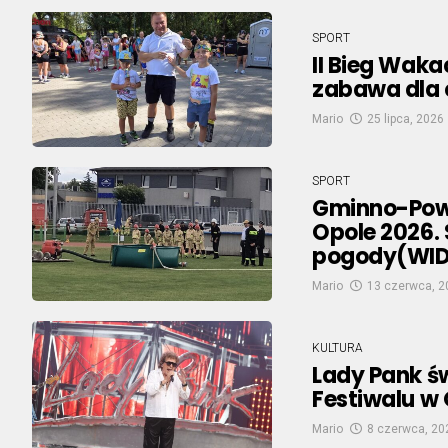
SPORT
II Bieg Wak
zabawa dla 
Mario
25 lipca, 2026
SPORT
Gminno-Pow
Opole 2026.
pogody(WI
Mario
13 czerwca, 2
KULTURA
Lady Pank św
Festiwalu w
Mario
8 czerwca, 20