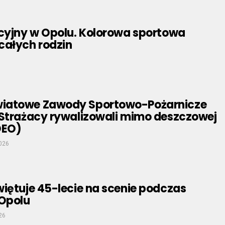
acyjny w Opolu. Kolorowa sportowa
całych rodzin
iatowe Zawody Sportowo-Pożarnicze
 Strażacy rywalizowali mimo deszczowej
DEO)
026
iętuje 45-lecie na scenie podczas
 Opolu
26