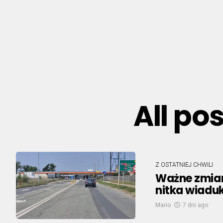
All po
Z OSTATNIEJ CHWILI
Ważne zmian
nitka wiaduk
Mario
7 dni ago