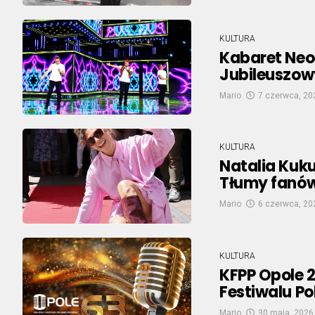
KULTURA
Kabaret Neo
Jubileuszow
Mario
7 czerwca, 20
KULTURA
Natalia Kuku
Tłumy fanów
Mario
6 czerwca, 20
KULTURA
KFPP Opole 
Festiwalu Po
Mario
30 maja, 2026