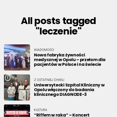
All posts tagged
"leczenie"
WIADOMOŚCI
Nowa fabryka żywności
medycznej w Opolu – przełom dla
pacjentów w Polsce i na świecie
Z OSTATNIEJ CHWILI
Uniwersytecki Szpital Kliniczny w
Opolu włączony do badania
klinicznego DIAGNODE-3
KULTURA
“Riffem w raka” – Koncert