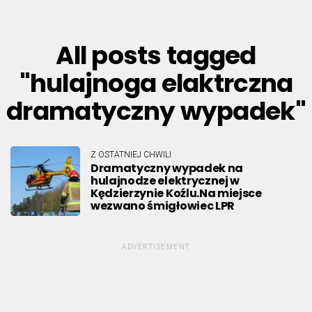
All posts tagged
"hulajnoga elaktrczna
dramatyczny wypadek"
Z OSTATNIEJ CHWILI
Dramatyczny wypadek na
hulajnodze elektrycznej w
Kędzierzynie Koźlu.Na miejsce
wezwano śmigłowiec LPR
ADVERTISEMENT