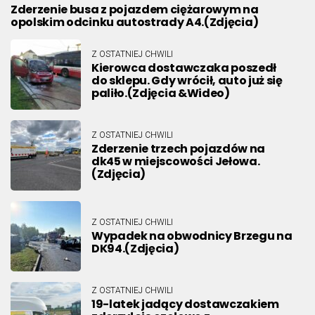
Zderzenie busa z pojazdem ciężarowym na
opolskim odcinku autostrady A4.(Zdjęcia)
Z OSTATNIEJ CHWILI
Kierowca dostawczaka poszedł
do sklepu. Gdy wrócił, auto już się
paliło.(Zdjęcia &Wideo)
Z OSTATNIEJ CHWILI
Zderzenie trzech pojazdów na
dk45 w miejscowości Jełowa.
(Zdjęcia)
Z OSTATNIEJ CHWILI
Wypadek na obwodnicy Brzegu na
DK94.(Zdjęcia)
Z OSTATNIEJ CHWILI
19-latek jadący dostawczakiem