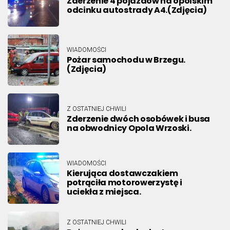
Zderzenie 4 pojazdów na opolskim
odcinku autostrady A4.(Zdjęcia)
WIADOMOŚCI
Pożar samochodu w Brzegu.
(Zdjęcia)
Z OSTATNIEJ CHWILI
Zderzenie dwóch osobówek i busa
na obwodnicy Opola Wrzoski.
WIADOMOŚCI
Kierująca dostawczakiem
potrąciła motorowerzystę i
uciekła z miejsca.
Z OSTATNIEJ CHWILI