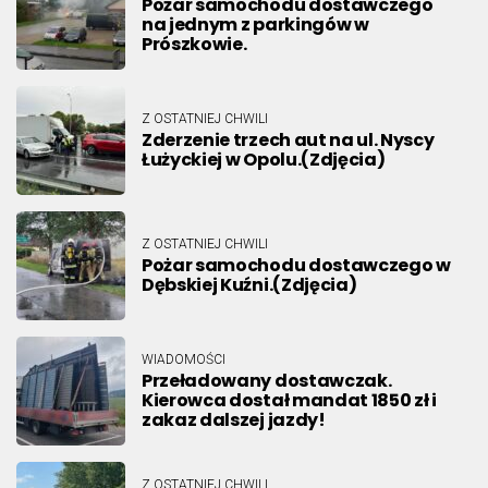
Pożar samochodu dostawczego
na jednym z parkingów w
Prószkowie.
Z OSTATNIEJ CHWILI
Zderzenie trzech aut na ul. Nyscy
Łużyckiej w Opolu.(Zdjęcia)
Z OSTATNIEJ CHWILI
Pożar samochodu dostawczego w
Dębskiej Kuźni.(Zdjęcia)
WIADOMOŚCI
Przeładowany dostawczak.
Kierowca dostał mandat 1850 zł i
zakaz dalszej jazdy!
Z OSTATNIEJ CHWILI