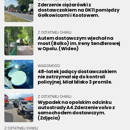
Zderzenie ciężarówki z
dostawczakiem na DK11 pomiędzy
Gołkowicami i Kostowem.
Z OSTATNIEJ CHWILI
Autem dostawczym wjechał na
most (Bolko) im. Ireny Sendlerowej
w Opolu. (Wideo)
WIADOMOŚCI
48-latek jadący dostawczakiem
nie zatrzymał się do kontroli
policyjnej. Miał blisko 3 promile.
Z OSTATNIEJ CHWILI
Wypadek na opolskim odcinku
autostrady A4.Zderzenie volvo z
samochodem dostawczym.
(Zdjęcia)
Z OSTATNIEJ CHWILI