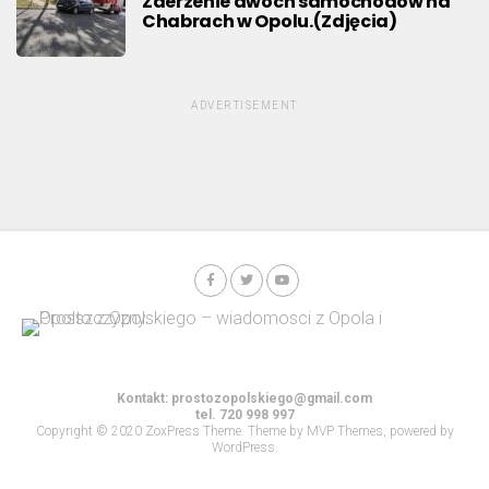
Zderzenie dwóch samochodów na
Chabrach w Opolu.(Zdjęcia)
ADVERTISEMENT
Kontakt:
prostozopolskiego@gmail.com
tel. 720 998 997
Copyright © 2020 ZoxPress Theme. Theme by MVP Themes, powered by
WordPress.