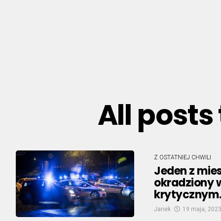
All posts
Z OSTATNIEJ CHWILI
Jeden z mies
okradziony w
krytycznym
Janek
19 maja, 202