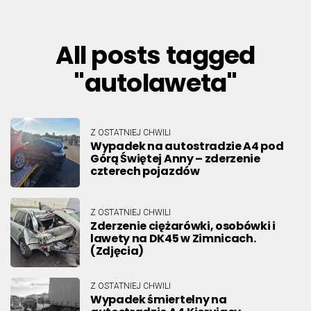
All posts tagged
"autolaweta"
Z OSTATNIEJ CHWILI
Wypadek na autostradzie A4 pod
Górą Świętej Anny – zderzenie
czterech pojazdów
Z OSTATNIEJ CHWILI
Zderzenie ciężarówki, osobówki i
lawety na DK45 w Zimnicach.
(Zdjęcia)
Z OSTATNIEJ CHWILI
Wypadek śmiertelny na