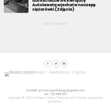
autostradzie A4.Kierujacy
Autolawetą wjechał w naczepę
ciężarówki.(Zdjęcia)
ADVERTISEMENT
Kontakt:
prostozopolskiego@gmail.com
tel. 720 998 997
Copyright © 2020 ZoxPress Theme. Theme by MVP Themes, powered by
WordPress.