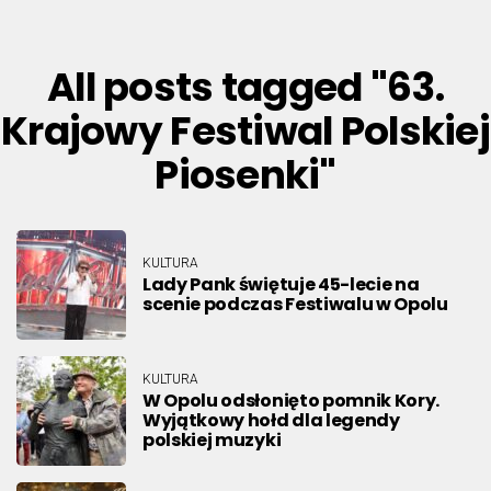
All posts tagged "63.
Krajowy Festiwal Polskiej
Piosenki"
KULTURA
Lady Pank świętuje 45-lecie na
scenie podczas Festiwalu w Opolu
KULTURA
W Opolu odsłonięto pomnik Kory.
Wyjątkowy hołd dla legendy
polskiej muzyki