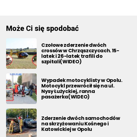
Może Ci się spodobać
Czołowe zderzenie dwóch
crossów w Chrząszczycach. 15-
latek i 26-latek trafili do
szpitali(WIDEO)
Wypadek motocyklisty w Opolu.
Motocykl przewrócił się na ul.
Nysy Łużyckiej, ranna
pasażerka(WIDEO)
Zderzenie dwóch samochodów
na skrzyżowaniu Kośnego i
Katowickiej w Opolu