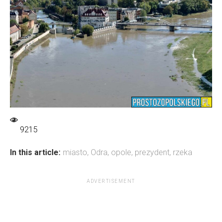
9215
In this article:
miasto
,
Odra
,
opole
,
prezydent
,
rzeka
ADVERTISEMENT