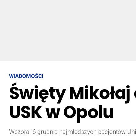
WIADOMOŚCI
Święty Mikołaj
USK w Opolu
Wczoraj 6 grudnia najmłodszych pacjentów Uniw