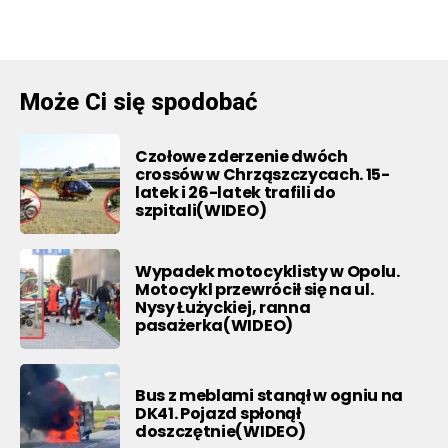
Może Ci się spodobać
Czołowe zderzenie dwóch
crossów w Chrząszczycach. 15-
latek i 26-latek trafili do
szpitali(WIDEO)
Wypadek motocyklisty w Opolu.
Motocykl przewrócił się na ul.
Nysy Łużyckiej, ranna
pasażerka(WIDEO)
Bus z meblami stanął w ogniu na
DK41. Pojazd spłonął
doszczętnie(WIDEO)