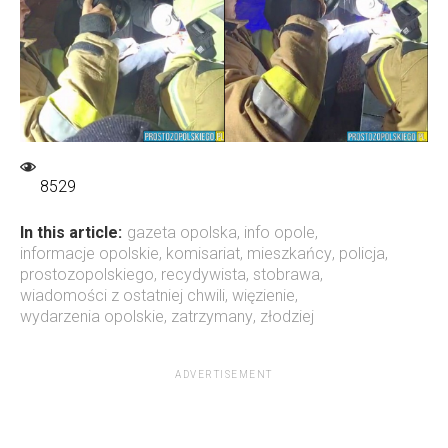
8529
In this article:
gazeta opolska
,
info opole
,
informacje opolskie
,
komisariat
,
mieszkańcy
,
policja
,
prostozopolskiego
,
recydywista
,
stobrawa
,
wiadomości z ostatniej chwili
,
więzienie
,
wydarzenia opolskie
,
zatrzymany
,
złodziej
ADVERTISEMENT