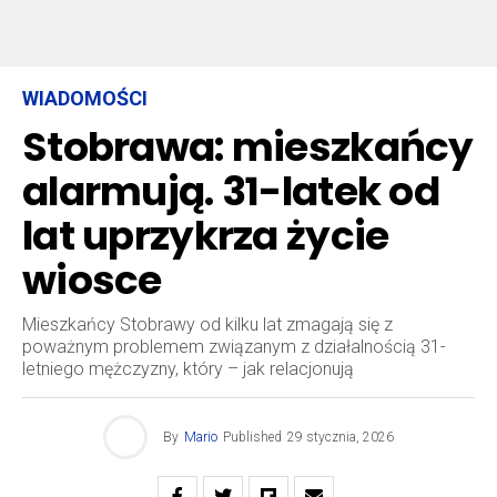
WIADOMOŚCI
Stobrawa: mieszkańcy
alarmują. 31-latek od
lat uprzykrza życie
wiosce
Mieszkańcy Stobrawy od kilku lat zmagają się z
poważnym problemem związanym z działalnością 31-
letniego mężczyzny, który – jak relacjonują
By
Mario
Published
29 stycznia, 2026