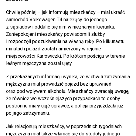
Chwilę później – jak informują mieszkańcy – miał ukraść
samochód Volkswagen T4 należący do jednego
z sąsiadów i oddalić się nim w nieznanym kierunku.
Zaniepokojeni mieszkańcy powiadomili służby
i rozpoczęli poszukiwania na własną rękę. Po kilkunastu
minutach pojazd został namierzony w rejonie
miejscowości Karłowiczki. Po krótkim pościgu w terenie
leśnym mężczyzna został ujęty.
Z przekazanych informacji wynika, że w chwili zatrzymania
mężczyzna miał prowadzić pojazd bez uprawnień
oraz pod wpływem alkoholu. Mieszkańcy zwracają uwagę,
że również we wcześniejszych przypadkach to osoby
postronne miały ująć sprawcę, a policja przyjeżdżała już
po jego zatrzymaniu.
Jak relacjonują mieszkańcy, w poprzednich tygodniach
mężczyzna miał także włamać się do stodoły jednego