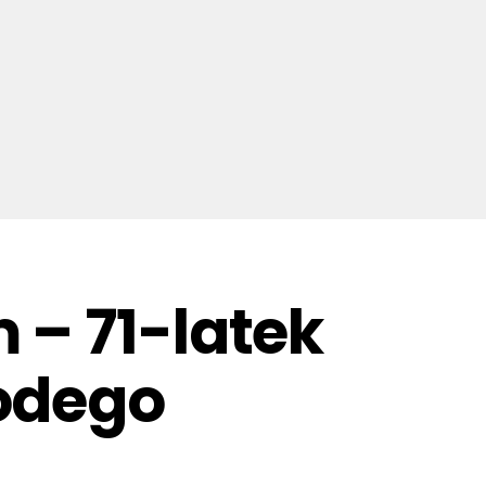
 – 71-latek
łodego