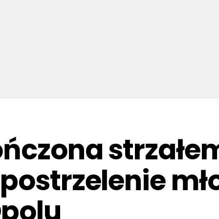
ńczona strzałem
 postrzelenie m
polu