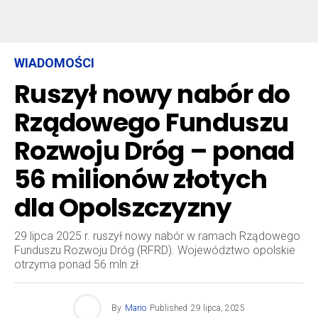
WIADOMOŚCI
Ruszył nowy nabór do
Rządowego Funduszu
Rozwoju Dróg – ponad
56 milionów złotych
dla Opolszczyzny
29 lipca 2025 r. ruszył nowy nabór w ramach Rządowego
Funduszu Rozwoju Dróg (RFRD). Województwo opolskie
otrzyma ponad 56 mln zł
By
Mario
Published
29 lipca, 2025