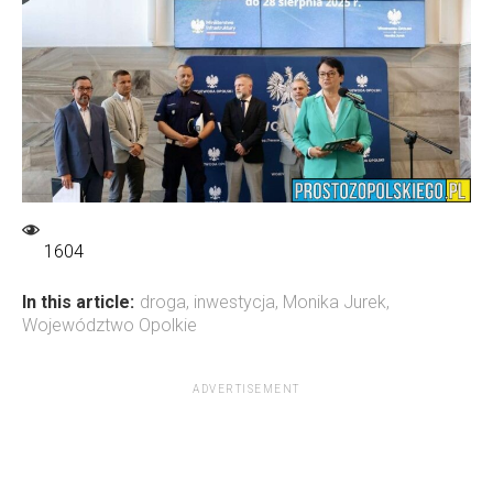
1604
In this article:
droga
,
inwestycja
,
Monika Jurek
,
Województwo Opolkie
ADVERTISEMENT