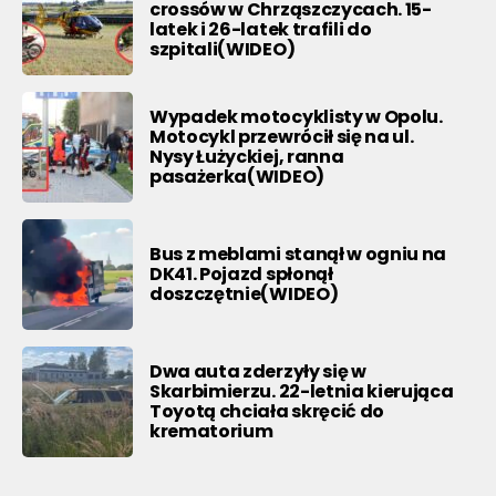
crossów w Chrząszczycach. 15-
latek i 26-latek trafili do
szpitali(WIDEO)
Wypadek motocyklisty w Opolu.
Motocykl przewrócił się na ul.
Nysy Łużyckiej, ranna
pasażerka(WIDEO)
Bus z meblami stanął w ogniu na
DK41. Pojazd spłonął
doszczętnie(WIDEO)
Dwa auta zderzyły się w
Skarbimierzu. 22-letnia kierująca
Toyotą chciała skręcić do
krematorium