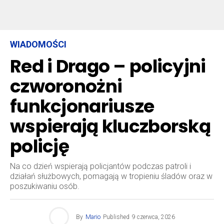
WIADOMOŚCI
Red i Drago – policyjni
czworonożni
funkcjonariusze
wspierają kluczborską
policję
Na co dzień wspierają policjantów podczas patroli i
działań służbowych, pomagają w tropieniu śladów oraz w
poszukiwaniu osób.
By
Mario
Published
9 czerwca, 2026