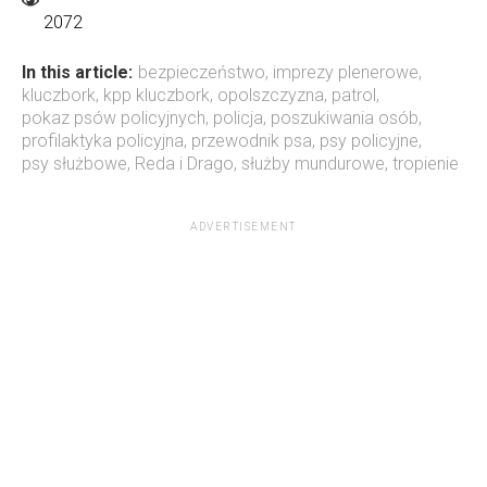
2072
In this article:
bezpieczeństwo
,
imprezy plenerowe
,
kluczbork
,
kpp kluczbork
,
opolszczyzna
,
patrol
,
pokaz psów policyjnych
,
policja
,
poszukiwania osób
,
profilaktyka policyjna
,
przewodnik psa
,
psy policyjne
,
psy służbowe
,
Reda i Drago
,
służby mundurowe
,
tropienie
ADVERTISEMENT