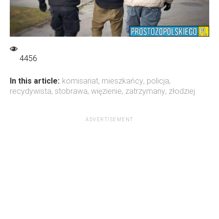
4456
In this article:
komisariat
,
mieszkańcy
,
policja
,
recydywista
,
stobrawa
,
więzienie
,
zatrzymany
,
złodziej
ADVERTISEMENT