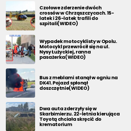
Czołowe zderzenie dwóch
crossów w Chrząszczycach. 15-
latek i 26-latek trafili do
szpitali(WIDEO)
Wypadek motocyklisty w Opolu.
Motocykl przewrócił się na ul.
Nysy Łużyckiej, ranna
pasażerka(WIDEO)
Bus z meblami stanął w ogniu na
DK41. Pojazd spłonął
doszczętnie(WIDEO)
Dwa auta zderzyły się w
Skarbimierzu. 22-letnia kierująca
Toyotą chciała skręcić do
krematorium