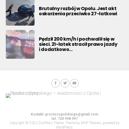
Brutalny rozbój w Opolu. Jest akt
oskarżenia przeciwko 27-latkowi
Pędził 200 km/h i pochwalił się w
sieci. 21-latek stracił prawo jazdy
i dodatkowo…
Kontakt:
prostozopolskiego@gmail.com
tel. 720 998 997
Copyright © 2020 ZoxPress Theme. Theme by MVP Themes, powered by
WordPress.