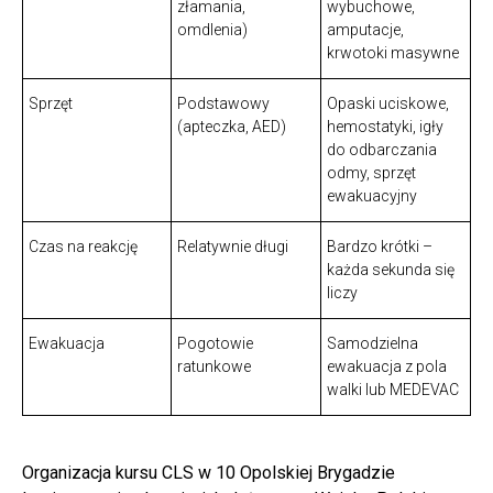
złamania,
wybuchowe,
omdlenia)
amputacje,
krwotoki masywne
Sprzęt
Podstawowy
Opaski uciskowe,
(apteczka, AED)
hemostatyki, igły
do odbarczania
odmy, sprzęt
ewakuacyjny
Czas na reakcję
Relatywnie długi
Bardzo krótki –
każda sekunda się
liczy
Ewakuacja
Pogotowie
Samodzielna
ratunkowe
ewakuacja z pola
walki lub MEDEVAC
Organizacja kursu CLS w 10 Opolskiej Brygadzie