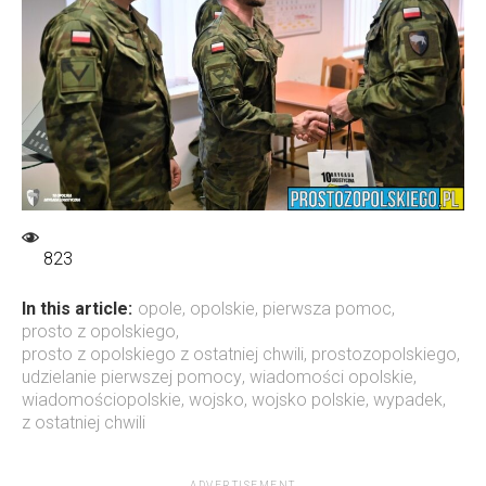
823
In this article:
opole
,
opolskie
,
pierwsza pomoc
,
prosto z opolskiego
,
prosto z opolskiego z ostatniej chwili
,
prostozopolskiego
,
udzielanie pierwszej pomocy
,
wiadomości opolskie
,
wiadomościopolskie
,
wojsko
,
wojsko polskie
,
wypadek
,
z ostatniej chwili
ADVERTISEMENT