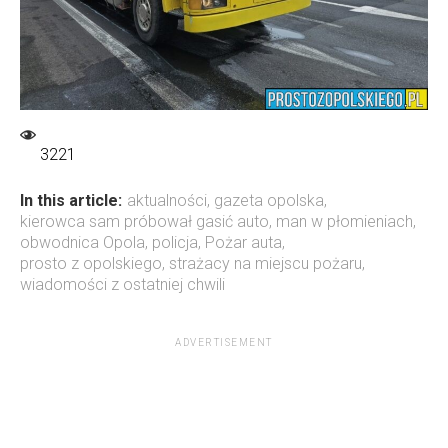
3221
In this article:
aktualności
,
gazeta opolska
,
kierowca sam próbował gasić auto
,
man w płomieniach
,
obwodnica Opola
,
policja
,
Pożar auta
,
prosto z opolskiego
,
strażacy na miejscu pożaru
,
wiadomości z ostatniej chwili
ADVERTISEMENT