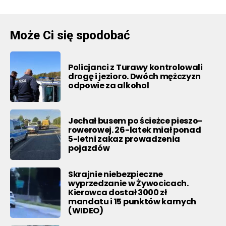
Może Ci się spodobać
Policjanci z Turawy kontrolowali
drogę i jezioro. Dwóch mężczyzn
odpowie za alkohol
Jechał busem po ścieżce pieszo-
rowerowej. 26-latek miał ponad
5-letni zakaz prowadzenia
pojazdów
Skrajnie niebezpieczne
wyprzedzanie w Żywocicach.
Kierowca dostał 3000 zł
mandatu i 15 punktów karnych
(WIDEO)