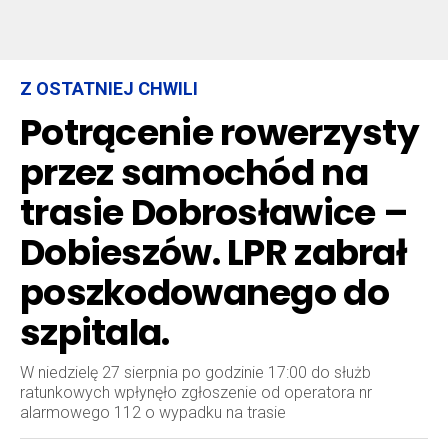
Z OSTATNIEJ CHWILI
Potrącenie rowerzysty
przez samochód na
trasie Dobrosławice –
Dobieszów. LPR zabrał
poszkodowanego do
szpitala.
W niedzielę 27 sierpnia po godzinie 17:00 do służb
ratunkowych wpłynęło zgłoszenie od operatora nr
alarmowego 112 o wypadku na trasie