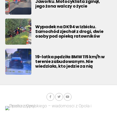
Jaworku. Motocyklista zginął,
jego żona walczy o życie
Wypadek na DK94 w Izbicku.
Samochód zjechał z drogi, dwie
osoby pod opieką ratowników
19-latka pędziła BMW 115 km/h w
terenie zabudowanym. Nie
wiedziała, kto jedzie za nią