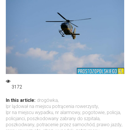
3172
In this article:
drogówka
,
lpr lądował na miejscu potrącenia rowerzysty
,
lpr na miejscu wypadku
,
nr alarmowy
,
pogotowie
,
policja
,
policjanci
,
poszkodowany zabrany do szpitala
,
poszkodwany
,
potracenie przez samochód
,
prawo jazdy
,