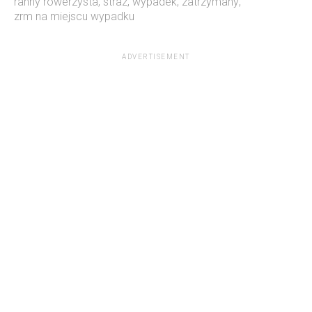
ranny rowerzysta
,
straz
,
wypadek
,
zatrzymany
,
zrm na miejscu wypadku
ADVERTISEMENT