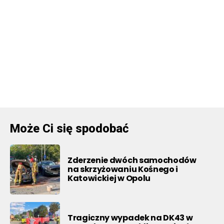
Może Ci się spodobać
Zderzenie dwóch samochodów
na skrzyżowaniu Kośnego i
Katowickiej w Opolu
Tragiczny wypadek na DK43 w