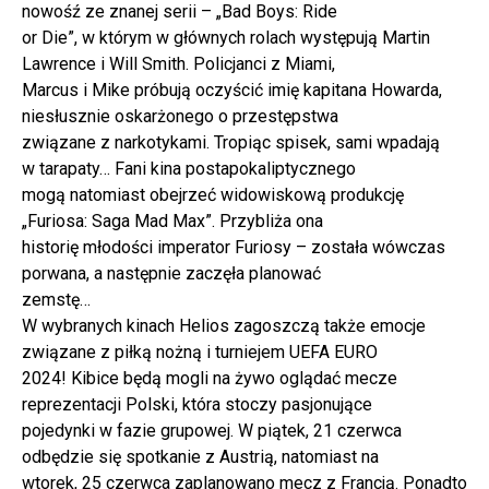
nowośź ze znanej serii – „Bad Boys: Ride
or Die”, w którym w głównych rolach występują Martin
Lawrence i Will Smith. Policjanci z Miami,
Marcus i Mike próbują oczyścić imię kapitana Howarda,
niesłusznie oskarżonego o przestępstwa
związane z narkotykami. Tropiąc spisek, sami wpadają
w tarapaty… Fani kina postapokaliptycznego
mogą natomiast obejrzeć widowiskową produkcję
„Furiosa: Saga Mad Max”. Przybliża ona
historię młodości imperator Furiosy – została wówczas
porwana, a następnie zaczęła planować
zemstę…
W wybranych kinach Helios zagoszczą także emocje
związane z piłką nożną i turniejem UEFA EURO
2024! Kibice będą mogli na żywo oglądać mecze
reprezentacji Polski, która stoczy pasjonujące
pojedynki w fazie grupowej. W piątek, 21 czerwca
odbędzie się spotkanie z Austrią, natomiast na
wtorek, 25 czerwca zaplanowano mecz z Francją. Ponadto