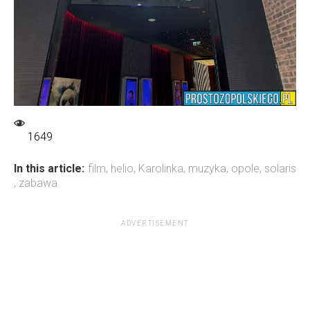
1649
In this article:
film
,
helio
,
Karolinka
,
muzyka
,
opole
,
solaris
,
zabawa
ADVERTISEMENT