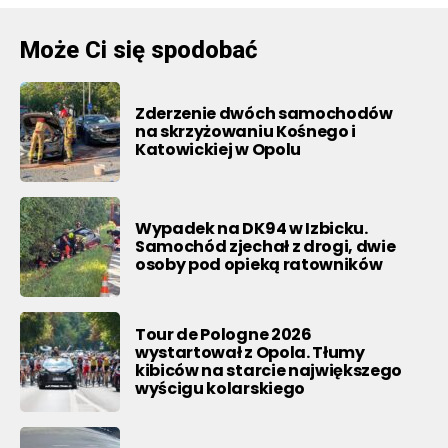
Może Ci się spodobać
Zderzenie dwóch samochodów
na skrzyżowaniu Kośnego i
Katowickiej w Opolu
Wypadek na DK94 w Izbicku.
Samochód zjechał z drogi, dwie
osoby pod opieką ratowników
Tour de Pologne 2026
wystartował z Opola. Tłumy
kibiców na starcie największego
wyścigu kolarskiego