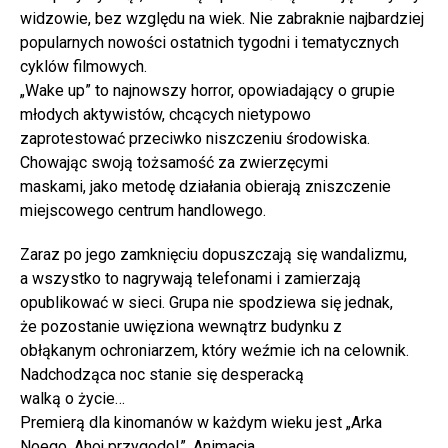
widzowie, bez względu na wiek. Nie zabraknie najbardziej
popularnych nowości ostatnich tygodni i tematycznych
cyklów filmowych.
„Wake up” to najnowszy horror, opowiadający o grupie
młodych aktywistów, chcących nietypowo
zaprotestować przeciwko niszczeniu środowiska.
Chowając swoją tożsamość za zwierzęcymi
maskami, jako metodę działania obierają zniszczenie
miejscowego centrum handlowego.
Zaraz po jego zamknięciu dopuszczają się wandalizmu,
a wszystko to nagrywają telefonami i zamierzają
opublikować w sieci. Grupa nie spodziewa się jednak,
że pozostanie uwięziona wewnątrz budynku z
obłąkanym ochroniarzem, który weźmie ich na celownik.
Nadchodząca noc stanie się desperacką
walką o życie…
Premierą dla kinomanów w każdym wieku jest „Arka
Noego. Ahoj przygodo!”. Animacja