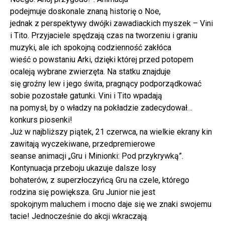
podejmuje doskonale znaną historię o Noe,
jednak z perspektywy dwójki zawadiackich myszek – Vini
i Tito. Przyjaciele spędzają czas na tworzeniu i graniu
muzyki, ale ich spokojną codzienność zakłóca
wieść o powstaniu Arki, dzięki której przed potopem
ocaleją wybrane zwierzęta. Na statku znajduje
się groźny lew i jego świta, pragnący podporządkować
sobie pozostałe gatunki. Vini i Tito wpadają
na pomysł, by o władzy na pokładzie zadecydował…
konkurs piosenki!
Już w najbliższy piątek, 21 czerwca, na wielkie ekrany kin
zawitają wyczekiwane, przedpremierowe
seanse animacji „Gru i Minionki: Pod przykrywką”.
Kontynuacja przeboju ukazuje dalsze losy
bohaterów, z superzłoczyńcą Gru na czele, którego
rodzina się powiększa. Gru Junior nie jest
spokojnym maluchem i mocno daje się we znaki swojemu
tacie! Jednocześnie do akcji wkraczają