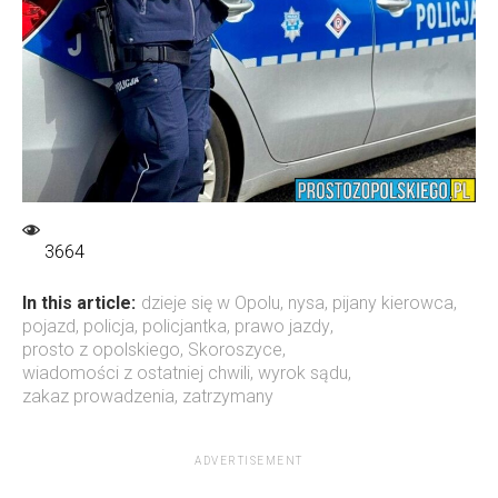
3664
In this article:
dzieje się w Opolu
,
nysa
,
pijany kierowca
,
pojazd
,
policja
,
policjantka
,
prawo jazdy
,
prosto z opolskiego
,
Skoroszyce
,
wiadomości z ostatniej chwili
,
wyrok sądu
,
zakaz prowadzenia
,
zatrzymany
ADVERTISEMENT