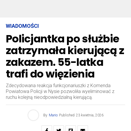
WIADOMOŚCI
Policjantka po służbie
zatrzymała kierującą z
zakazem. 55-latka
trafi do więzienia
Zdecydowana reakcja funkcjonariuszki z Komenda
Powiatowa Policji w Nysie pozwoliła wyeliminować z
ruchu kolejną nieodpowiedzialną kierującą.
By
Mario
Published
23 kwietnia, 2026