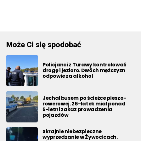
Może Ci się spodobać
Policjanci z Turawy kontrolowali
drogę i jezioro. Dwóch mężczyzn
odpowie za alkohol
Jechał busem po ścieżce pieszo-
rowerowej. 26-latek miał ponad
5-letni zakaz prowadzenia
pojazdów
Skrajnie niebezpieczne
wyprzedzanie w Żywocicach.