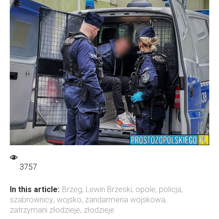
3757
In this article:
Brzeg
,
Lewin Brzeski
,
opole
,
policja
,
szabrownicy
,
wojsko
,
żandarmeria wojskowa
,
zatrzymani złodzieje
,
złodzieje