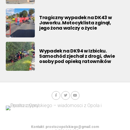
Tragiczny wypadek na DK43 w
Jaworku. Motocyklista zginął,
jego żona walczy o życie
Wypadek na DK94 w Izbicku.
Samochód zjechał z drogi, dwie
osoby pod opieką ratowników
Kontakt:
prostozopolskiego@gmail.com