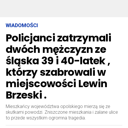
WIADOMOŚCI
Policjanci zatrzymali
dwóch mężczyzn ze
śląska 39 i 40-latek ,
którzy szabrowali w
miejscowości Lewin
Brzeski .
Mieszkańcy województwa opolskiego mierzą się ze
skutkami powodzi. Zniszczone mieszkania i zalane ulice
to przede wszystkim ogromna tragedia.