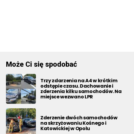
Może Ci się spodobać
Trzy zdarzenia na A4 w krótkim
odstępie czasu. Dachowanie i
zderzenia kilku samochodów. Na
miejsce wezwano LPR
Zderzenie dwóch samochodów
na skrzyżowaniu Kośnego i
Katowickiej w Opolu