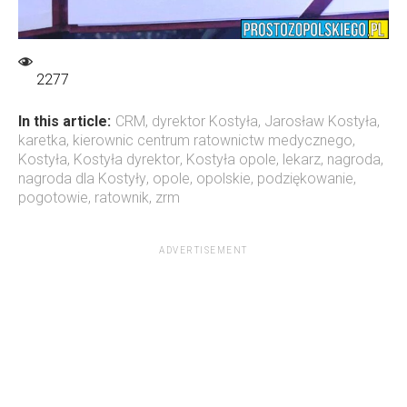
2277
In this article:
CRM
,
dyrektor Kostyła
,
Jarosław Kostyła
,
karetka
,
kierownic centrum ratownictw medycznego
,
Kostyła
,
Kostyła dyrektor
,
Kostyła opole
,
lekarz
,
nagroda
,
nagroda dla Kostyły
,
opole
,
opolskie
,
podziękowanie
,
pogotowie
,
ratownik
,
zrm
ADVERTISEMENT