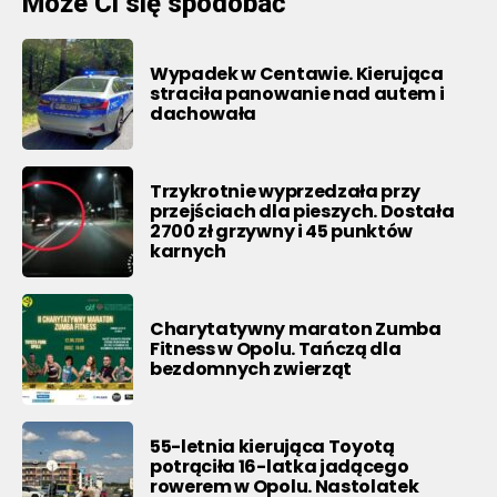
Może Ci się spodobać
Wypadek w Centawie. Kierująca
straciła panowanie nad autem i
dachowała
Trzykrotnie wyprzedzała przy
przejściach dla pieszych. Dostała
2700 zł grzywny i 45 punktów
karnych
Charytatywny maraton Zumba
Fitness w Opolu. Tańczą dla
bezdomnych zwierząt
55-letnia kierująca Toyotą
potrąciła 16-latka jadącego
rowerem w Opolu. Nastolatek