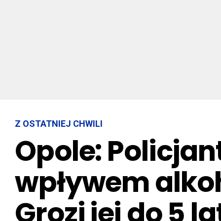
Z OSTATNIEJ CHWILI
Opole: Policjan
wpływem alkoho
Grozi jej do 5 l