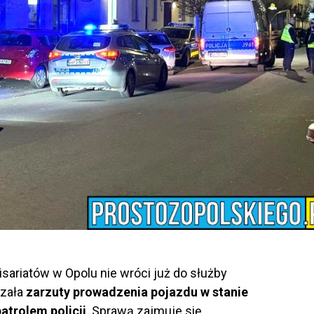
isariatów w Opolu nie wróci już do służby
szała
zarzuty prowadzenia pojazdu w stanie
atrolem policji
. Sprawą zajmuje się