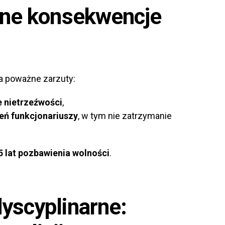
żne konsekwencje
wa poważne zarzuty:
e nietrzeźwości
,
eń funkcjonariuszy
, w tym nie zatrzymanie
5 lat pozbawienia wolności
.
yscyplinarne: