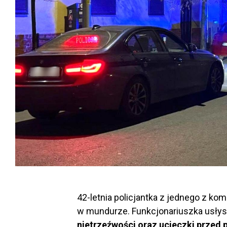
42-letnia policjantka z jednego z kom
w mundurze. Funkcjonariuszka usły
nietrzeźwości oraz ucieczki przed p