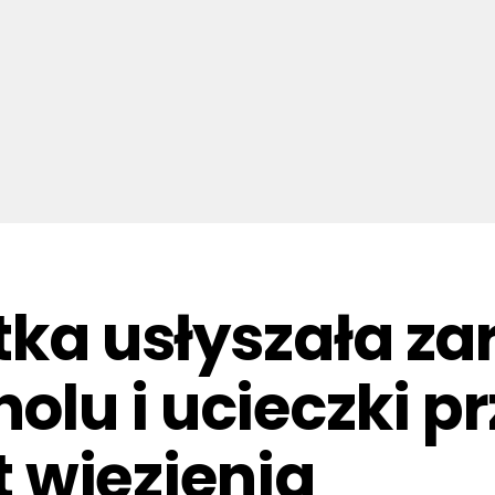
tka usłyszała za
lu i ucieczki pr
at więzienia