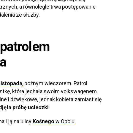
trznych, a równolegle trwa postępowanie
alenia ze służby.
 patrolem
a
 listopada
, późnym wieczorem. Patrol
antkę, która jechała swoim volkswagenem.
lne i dźwiękowe, jednak kobieta zamiast się
djęła próbę ucieczki
.
ali ją na ulicy
Kośnego
w Opolu
.