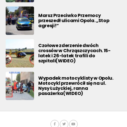
Marsz Przeciwko Przemocy
przeszedł ulicami Opola. „Stop
agresji!”
Czołowe zderzenie dwóch
crossów w Chrząszczycach. 15-
latek i 26-latek trafili do
szpitali(WIDEO)
Wypadek motocyklisty w Opolu.
Motocykl przewrócił się na ul.
Nysy Łużyckiej, ranna
pasażerka(WIDEO)