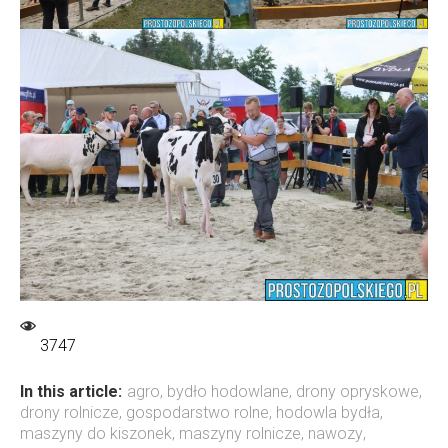
3747
In this article:
agro
,
bydło hodowlane
,
drony opryskowe
,
drony rolnicze
,
gospodarstwo rolne
,
hodowla bydła
,
maszyny do kiszonek
,
maszyny rolnicze
,
nawozy
,