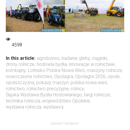
4598
In this article:
agrobiznes
,
badanie gleby
,
ciągniki
,
drony rolnicze
,
hodowla bydła
,
innowacje w rolnictwie
,
kombajny
,
Lotnisko Polska Nowa Wieś
,
maszyny rolnicze
,
nowoczesne rolnictwo
,
Opolagra
,
Opolagra 2026
,
opole
,
opolszczyzna
,
pokazy maszyn
,
polska nowa wieś
,
rolnictwo
,
rolnictwo precyzyjne
,
rolnicy
,
Śląska Wystawa Bydła Hodowlanego
,
targi rolnicze
,
technika rolnicza
,
województwo Opolskie
,
wystawa rolnicza
,
wystawcy
ADVERTISEMENT