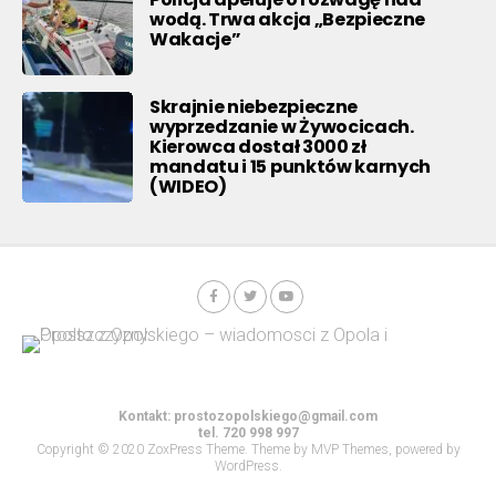
wodą. Trwa akcja „Bezpieczne
Wakacje”
Skrajnie niebezpieczne
wyprzedzanie w Żywocicach.
Kierowca dostał 3000 zł
mandatu i 15 punktów karnych
(WIDEO)
Kontakt:
prostozopolskiego@gmail.com
tel. 720 998 997
Copyright © 2020 ZoxPress Theme. Theme by MVP Themes, powered by
WordPress.