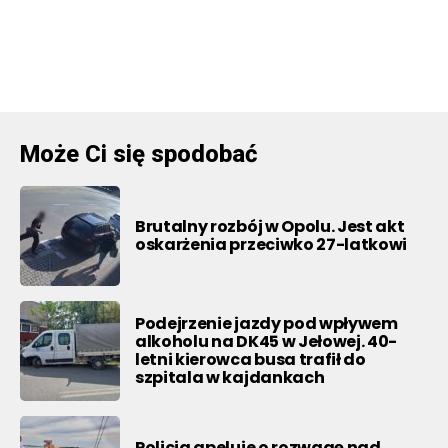
Może Ci się spodobać
Brutalny rozbój w Opolu. Jest akt
oskarżenia przeciwko 27-latkowi
Podejrzenie jazdy pod wpływem
alkoholu na DK45 w Jełowej. 40-
letni kierowca busa trafił do
szpitala w kajdankach
Policja apeluje o rozwagę nad