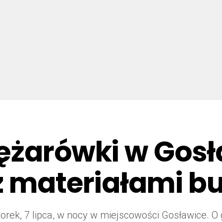
ężarówki w Gosł
 z materiałami 
rek, 7 lipca, w nocy w miejscowości Gosławice. O 