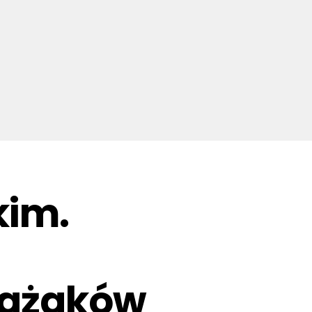
kim.
trażaków