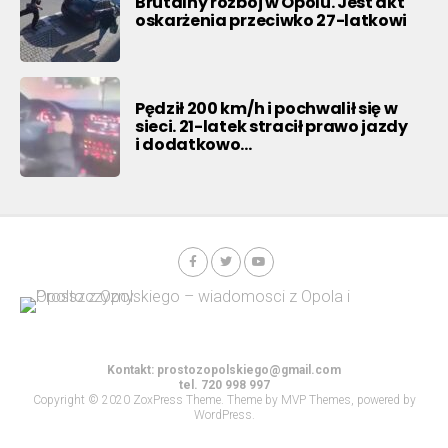
Brutalny rozbój w Opolu. Jest akt
oskarżenia przeciwko 27-latkowi
Pędził 200 km/h i pochwalił się w
sieci. 21-latek stracił prawo jazdy
i dodatkowo…
Kontakt:
prostozopolskiego@gmail.com
tel. 720 998 997
Copyright © 2020 ZoxPress Theme. Theme by MVP Themes, powered by
WordPress.