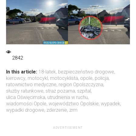
2842
In this article:
18-latek
,
bezpieczeństwo drogowe
,
kierowcy
,
motocykl
,
motocyklista
,
opole
,
policja
,
ratownictwo medyczne
,
region Opolszczyzna
,
służby ratunkowe
,
straż pożarna
,
szpital
,
ulica Oświęcimska
,
utrudnienia w ruchu
,
wiadomości Opole
,
województwo Opolskie
,
wypadek
,
wypadki drogowe
,
zderzenie
,
zrm
ADVERTISEMENT