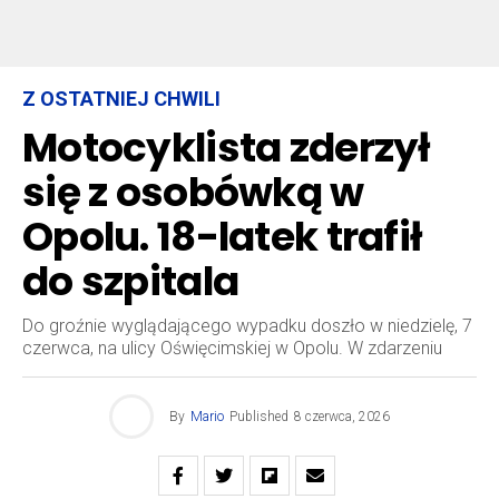
Z OSTATNIEJ CHWILI
Motocyklista zderzył
się z osobówką w
Opolu. 18-latek trafił
do szpitala
Do groźnie wyglądającego wypadku doszło w niedzielę, 7
czerwca, na ulicy Oświęcimskiej w Opolu. W zdarzeniu
By
Mario
Published
8 czerwca, 2026