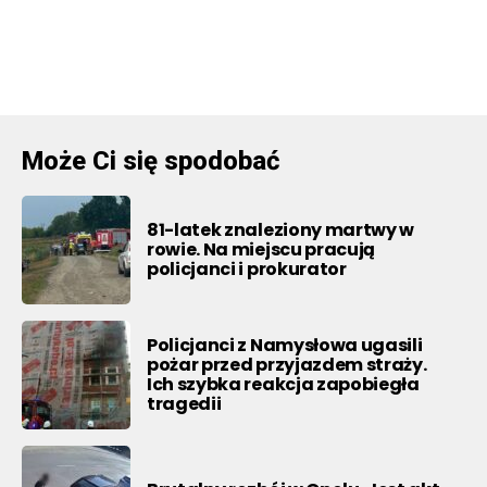
Może Ci się spodobać
81-latek znaleziony martwy w
rowie. Na miejscu pracują
policjanci i prokurator
Policjanci z Namysłowa ugasili
pożar przed przyjazdem straży.
Ich szybka reakcja zapobiegła
tragedii