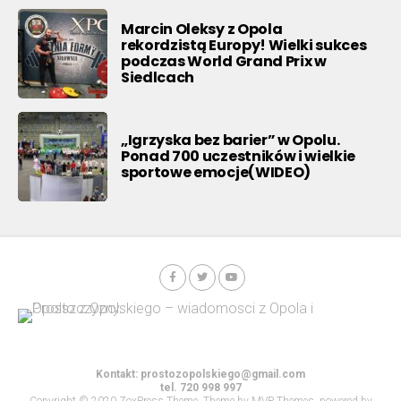
Marcin Oleksy z Opola
rekordzistą Europy! Wielki sukces
podczas World Grand Prix w
Siedlcach
„Igrzyska bez barier” w Opolu.
Ponad 700 uczestników i wielkie
sportowe emocje(WIDEO)
Kontakt:
prostozopolskiego@gmail.com
tel. 720 998 997
Copyright © 2020 ZoxPress Theme. Theme by MVP Themes, powered by