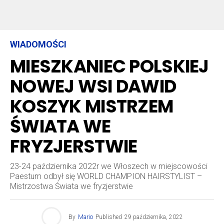
WIADOMOŚCI
MIESZKANIEC POLSKIEJ
NOWEJ WSI DAWID
KOSZYK MISTRZEM
ŚWIATA WE
FRYZJERSTWIE
23-24 października 2022r we Włoszech w miejscowości
Paestum odbył się WORLD CHAMPION HAIRSTYLIST –
Mistrzostwa Świata we fryzjerstwie
By
Mario
Published
29 października, 2022