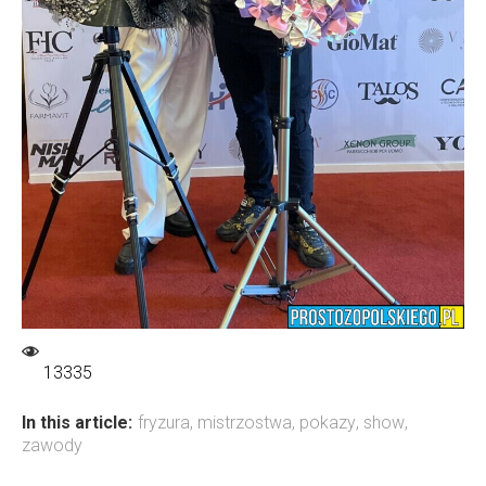
13335
In this article:
fryzura
,
mistrzostwa
,
pokazy
,
show
,
zawody