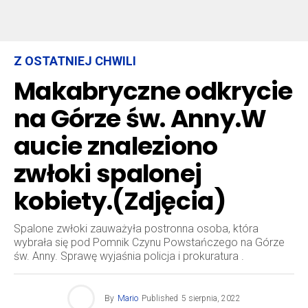
Z OSTATNIEJ CHWILI
Makabryczne odkrycie
na Górze św. Anny.W
aucie znaleziono
zwłoki spalonej
kobiety.(Zdjęcia)
Spalone zwłoki zauważyła postronna osoba, która
wybrała się pod Pomnik Czynu Powstańczego na Górze
św. Anny. Sprawę wyjaśnia policja i prokuratura .
By
Mario
Published
5 sierpnia, 2022