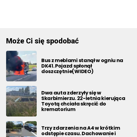
Może Ci się spodobać
Bus z meblami stanął w ogniu na
DK41. Pojazd spłonął
doszczętnie(WIDEO)
Dwa auta zderzyły się w
Skarbimierzu. 22-letnia kierująca
Toyotą chciała skręcić do
krematorium
Trzy zdarzenia na A4 w krótkim
odstępie czasu. Dachowanie i