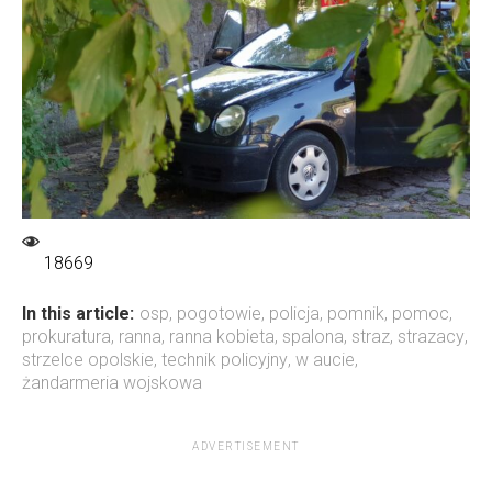
18669
In this article:
osp
,
pogotowie
,
policja
,
pomnik
,
pomoc
,
prokuratura
,
ranna
,
ranna kobieta
,
spalona
,
straz
,
strazacy
,
strzelce opolskie
,
technik policyjny
,
w aucie
,
żandarmeria wojskowa
ADVERTISEMENT