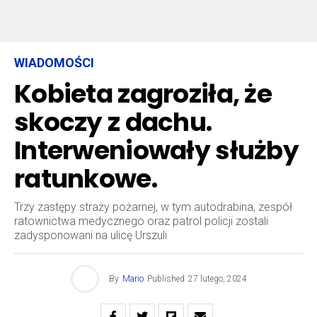
WIADOMOŚCI
Kobieta zagroziła, że
skoczy z dachu.
Interweniowały służby
ratunkowe.
Trzy zastępy straży pożarnej, w tym autodrabina, zespół
ratownictwa medycznego oraz patrol policji zostali
zadysponowani na ulicę Urszuli
By
Mario
Published
27 lutego, 2024