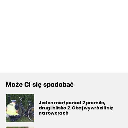
Może Ci się spodobać
Jeden miał ponad 2 promile,
drugi blisko 2. Obaj wywrócili się
na rowerach