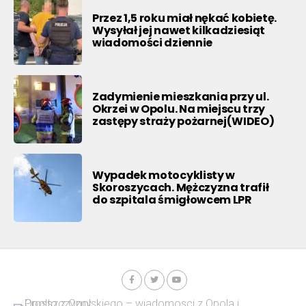
Przez 1,5 roku miał nękać kobietę.
Wysyłał jej nawet kilkadziesiąt
wiadomości dziennie
Zadymienie mieszkania przy ul.
Okrzei w Opolu. Na miejscu trzy
zastępy straży pożarnej(WIDEO)
Wypadek motocyklisty w
Skoroszycach. Mężczyzna trafił
do szpitala śmigłowcem LPR