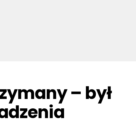
rzymany – był
wadzenia