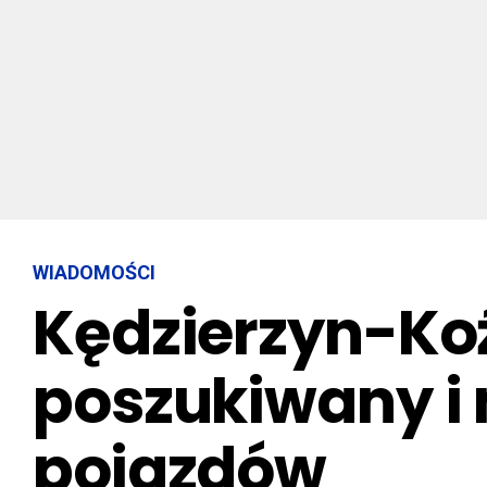
WIADOMOŚCI
Kędzierzyn-Koź
poszukiwany i
pojazdów