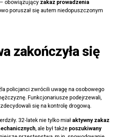
a – obowiązujący
zakaz prowadzenia
kowo poruszał się autem niedopuszczonym
wa zakończyła się
źla policjanci zwrócili uwagę na osobowego
ężczyznę. Funkcjonariusze podejrzewali,
zdecydowali się na kontrolę drogową.
dziły. 32-latek nie tylko miał
aktywny zakaz
mechanicznych
, ale był także
poszukiwany
iejsze przestępstwa, m.in. spowodowanie