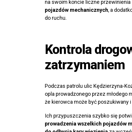
na swoim koncie liczne przewinieni
pojazdów mechanicznych
, a dodat
do ruchu.
Kontrola drogo
zatrzymaniem
Podczas patrolu ulic Kędzierzyna-Ko
opla prowadzonego przez młodego m
że kierowca może być poszukiwany i 
Ich przypuszczenia szybko się potwier
prowadzenia wszelkich pojazdów 
do odbycia kary więzienia
za wcześn