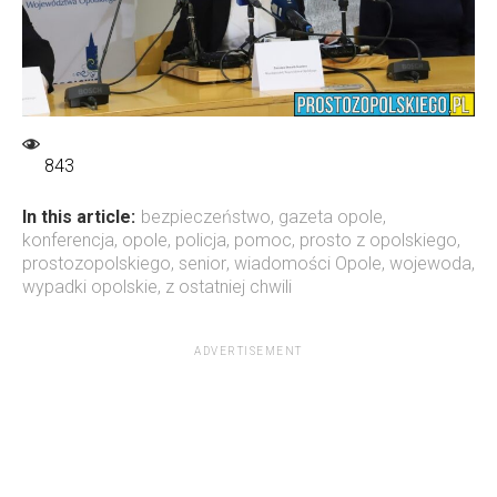
843
In this article:
bezpieczeństwo
,
gazeta opole
,
konferencja
,
opole
,
policja
,
pomoc
,
prosto z opolskiego
,
prostozopolskiego
,
senior
,
wiadomości Opole
,
wojewoda
,
wypadki opolskie
,
z ostatniej chwili
ADVERTISEMENT