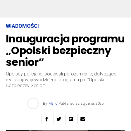
WIADOMOŚCI
Inauguracja programu
„Opolski bezpieczny
senior”
Opolscy policjanci podpisali porozumienie, dotyczące
realizacji wojewódzkiego programu pn. ”Opolski
Bezpieczny Senior”.
By
Mario
Published
22 stycznia, 2025