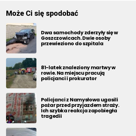
Może Ci się spodobać
Dwa samochody zderzyły się w
Goszczowicach. Dwie osoby
przewieziono do szpitala
81-latek znaleziony martwy w
rowie. Na miejscu pracują
policjanci i prokurator
Policjanci z Namysłowa ugasili
pożar przed przyjazdem straży.
Ich szybka reakcja zapobiegła
tragedii