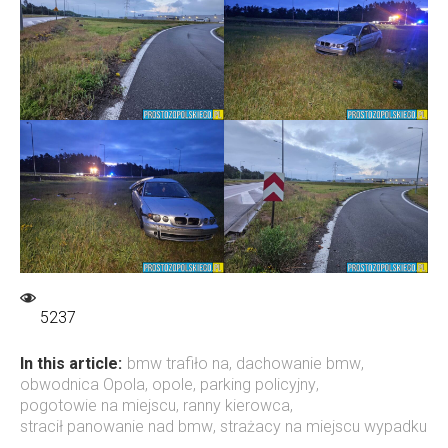
5237
In this article:
bmw trafiło na
,
dachowanie bmw
,
obwodnica Opola
,
opole
,
parking policyjny
,
pogotowie na miejscu
,
ranny kierowca
,
stracił panowanie nad bmw
,
strażacy na miejscu wypadku