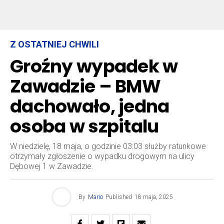
Z OSTATNIEJ CHWILI
Groźny wypadek w
Zawadzie – BMW
dachowało, jedna
osoba w szpitalu
W niedzielę, 18 maja, o godzinie 03:03 służby ratunkowe
otrzymały zgłoszenie o wypadku drogowym na ulicy
Dębowej 1 w Zawadzie.
By
Mario
Published
18 maja, 2025