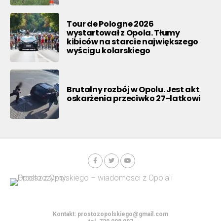
Tour de Pologne 2026
wystartował z Opola. Tłumy
kibiców na starcie największego
wyścigu kolarskiego
Brutalny rozbój w Opolu. Jest akt
oskarżenia przeciwko 27-latkowi
Kontakt:
prostozopolskiego@gmail.com