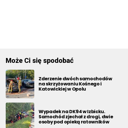
Może Ci się spodobać
Zderzenie dwóch samochodów
na skrzyżowaniu Kośnego i
Katowickiej w Opolu
Wypadek na DK94 w Izbicku.
Samochód zjechał z drogi, dwie
osoby pod opieką ratowników