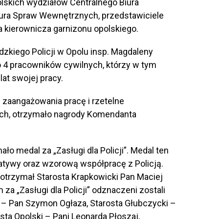
olskich wydziałów Centralnego Biura
iura Spraw Wewnętrznych, przedstawiciele
 kierownicza garnizonu opolskiego.
zkiego Policji w Opolu insp. Magdaleny
 4 pracowników cywilnych, którzy w tym
lat swojej pracy.
 zaangażowania pracę i rzetelne
h, otrzymało nagrody Komendanta
ło medal za „Zasługi dla Policji”. Medal ten
atywy oraz wzorową współpracę z Policją.
” otrzymał Starosta Krapkowicki Pan Maciej
a „Zasługi dla Policji” odznaczeni zostali
– Pan Szymon Ogłaza, Starosta Głubczycki –
ta Opolski – Pani Leonarda Płoszaj,