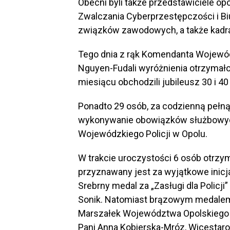
Obecni byli także przedstawiciele op
Zwalczania Cyberprzestępczości i B
związków zawodowych, a także kadra
Tego dnia z rąk Komendanta Wojewód
Nguyen-Fudali wyróżnienia otrzymało
miesiącu obchodzili jubileusz 30 i 40 
Ponadto 29 osób, za codzienną pełną
wykonywanie obowiązków służbowyc
Wojewódzkiego Policji w Opolu.
W trakcie uroczystości 6 osób otrzyma
przyznawany jest za wyjątkowe inicj
Srebrny medal za „Zasługi dla Policji
Sonik. Natomiast brązowym medalem z
Marszałek Województwa Opolskiego 
Pani Anna Kobierska-Mróz, Wicestaros