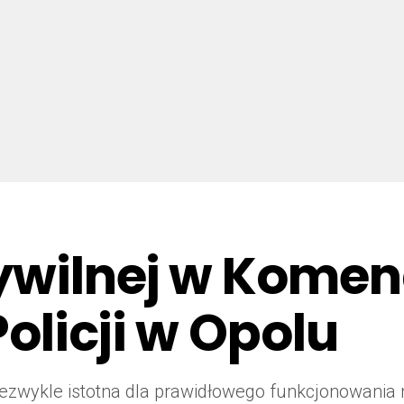
ywilnej w Komen
olicji w Opolu
iezwykle istotna dla prawidłowego funkcjonowania n