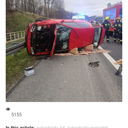
5155
In this article:
autostrada A4
,
autostrada wypadek
,