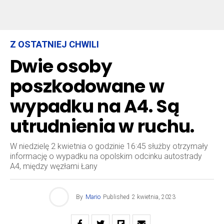
Z OSTATNIEJ CHWILI
Dwie osoby
poszkodowane w
wypadku na A4. Są
utrudnienia w ruchu.
W niedzielę 2 kwietnia o godzinie 16:45 służby otrzymały
informację o wypadku na opolskim odcinku autostrady
A4, między węzłami Łany
By
Mario
Published
2 kwietnia, 2023