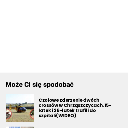
Może Ci się spodobać
Czołowe zderzenie dwóch
crossów w Chrząszczycach. 15-
latek i 26-latek trafili do
szpitali(WIDEO)