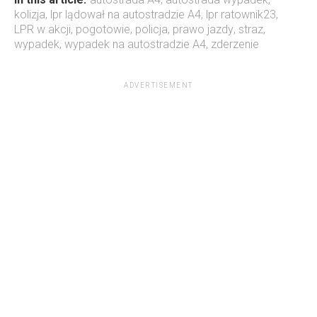
kolizja
,
lpr lądował na autostradzie A4
,
lpr ratownik23
,
LPR w akcji
,
pogotowie
,
policja
,
prawo jazdy
,
straz
,
wypadek
,
wypadek na autostradzie A4
,
zderzenie
ADVERTISEMENT