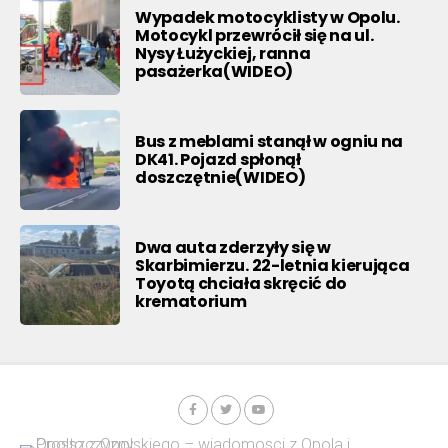
Wypadek motocyklisty w Opolu.
Motocykl przewrócił się na ul.
Nysy Łużyckiej, ranna
pasażerka(WIDEO)
Bus z meblami stanął w ogniu na
DK41. Pojazd spłonął
doszczętnie(WIDEO)
Dwa auta zderzyły się w
Skarbimierzu. 22-letnia kierująca
Toyotą chciała skręcić do
krematorium