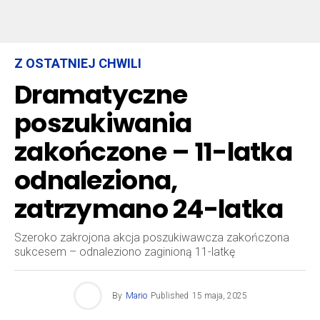
Z OSTATNIEJ CHWILI
Dramatyczne
poszukiwania
zakończone – 11-latka
odnaleziona,
zatrzymano 24-latka
Szeroko zakrojona akcja poszukiwawcza zakończona
sukcesem – odnaleziono zaginioną 11-latkę
By
Mario
Published
15 maja, 2025