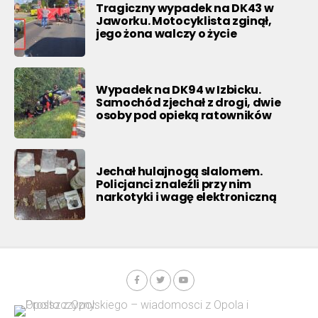
Tragiczny wypadek na DK43 w
Jaworku. Motocyklista zginął,
jego żona walczy o życie
Wypadek na DK94 w Izbicku.
Samochód zjechał z drogi, dwie
osoby pod opieką ratowników
Jechał hulajnogą slalomem.
Policjanci znaleźli przy nim
narkotyki i wagę elektroniczną