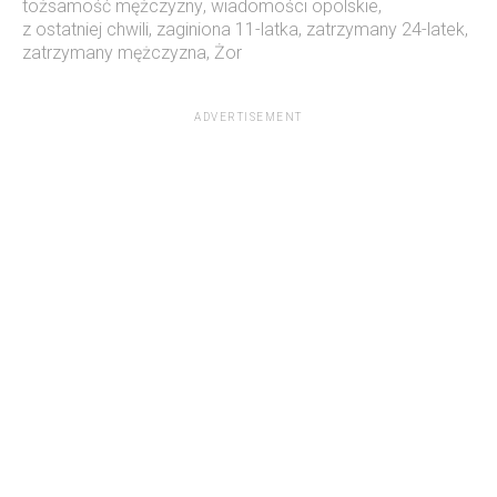
tożsamość mężczyzny
,
wiadomości opolskie
,
z ostatniej chwili
,
zaginiona 11-latka
,
zatrzymany 24-latek
,
zatrzymany mężczyzna
,
Żor
ADVERTISEMENT