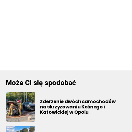
Może Ci się spodobać
Zderzenie dwóch samochodów
na skrzyżowaniu Kośnego i
Katowickiej w Opolu