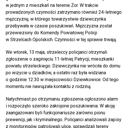
w jednym z mieszkań na terenie Żor. W trakcie
prowadzonych czynności zatrzymano również 24-letniego
mężczyznę, w którego towarzystwie dziewczynka
przebywała w czasie poszukiwań. Mężczyzna został
przewieziony do Komendy Powiatowej Policji
w Strzelcach Opolskich. Czynności w tej sprawie trwają.
We wtorek, 13 maja, strzeleccy policjanci otrzymali
zgłoszenie o zaginięciu 11-letniej Patrycji, mieszkanki
powiatu strzeleckiego. Dziewczynka nie wróciła do domu
po wizycie u dziadków, a ostatni raz była widziana
o godzinie 12:30 w miejscowości Dziewkowice. Od tego
momentu nie nawiązała kontaktu z rodziną.
Natychmiast po otrzymaniu zgłoszenia ogłoszono alarm
i rozpoczęto szeroko zakrojone poszukiwania. W akcję
zaangażowani byli funkcjonariusze zarówno pionu
prewencji, jak i kryminalnego. Policjanci analizowali zapisy
z monitoringów, patrolowali ulice, sprawdzali tereny