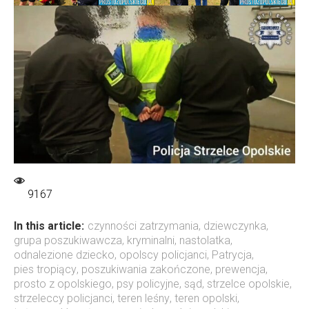
9167
In this article:
czynności zatrzymania
,
dziewczynka
,
grupa poszukiwawcza
,
kryminalni
,
nastolatka
,
odnalezione dziecko
,
opolscy policjanci
,
Patrycja
,
pies tropiący
,
poszukiwania zakończone
,
prewencja
,
prosto z opolskiego
,
psy policyjne
,
sąd
,
strzelce opolskie
,
strzeleccy policjanci
,
teren leśny
,
teren opolski
,