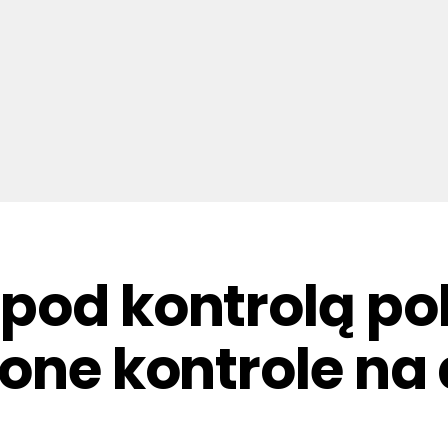
od kontrolą poli
żone kontrole na