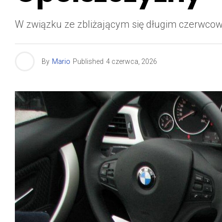
W związku ze zbliżającym się długim czerwc
By
Mario
Published
4 czerwca, 2026