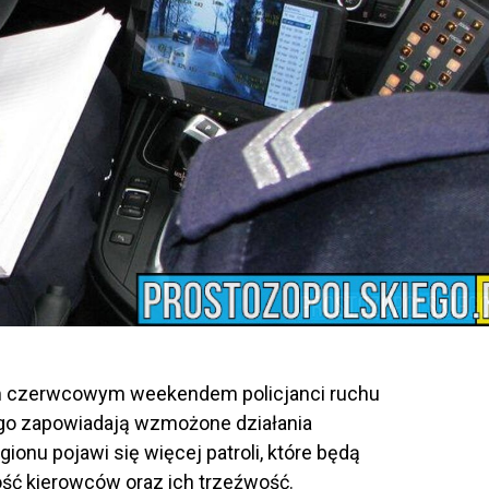
im czerwcowym weekendem policjanci ruchu
o zapowiadają wzmożone działania
gionu pojawi się więcej patroli, które będą
ć kierowców oraz ich trzeźwość.