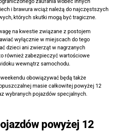
 ograniczonego zaufania wobec innych
ech i brawura wciąż należą do najczęstszych
ch, których skutki mogą być tragiczne.
wagę na kwestie związane z postojem
awiać wyłącznie w miejscach do tego
ć dzieci ani zwierząt w nagrzanych
rto również zabezpieczyć wartościowe
a widoku wewnątrz samochodu.
o weekendu obowiązywać będą także
dopuszczalnej masie całkowitej powyżej 12
raz wybranych pojazdów specjalnych.
pojazdów powyżej 12