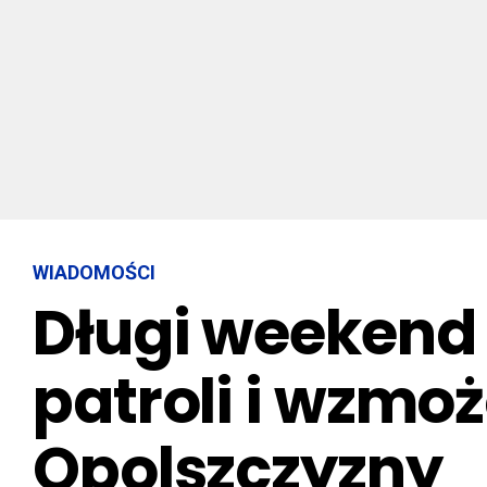
WIADOMOŚCI
Długi weekend p
patroli i wzmo
Opolszczyzny