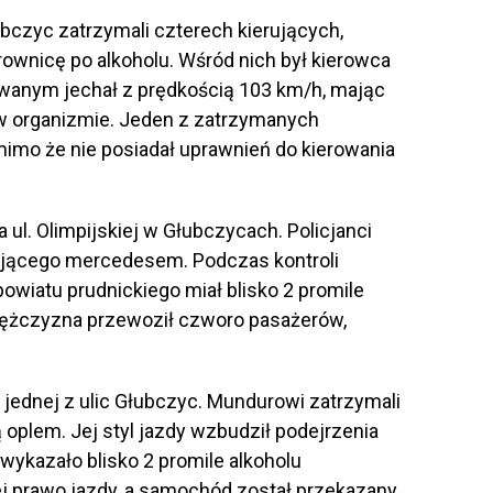
ubczyc zatrzymali czterech kierujących,
rownicę po alkoholu. Wśród nich był kierowca
owanym jechał z prędkością 103 km/h, mając
 w organizmie. Jeden z zatrzymanych
imo że nie posiadał uprawnień do kierowania
ul. Olimpijskiej w Głubczycach. Policjanci
rującego mercedesem. Podczas kontroli
powiatu prudnickiego miał blisko 2 promile
mężczyzna przewoził czworo pasażerów,
 jednej z ulic Głubczyc. Mundurowi zatrzymali
cą oplem. Jej styl jazdy wzbudził podejrzenia
wykazało blisko 2 promile alkoholu
jej prawo jazdy, a samochód został przekazany