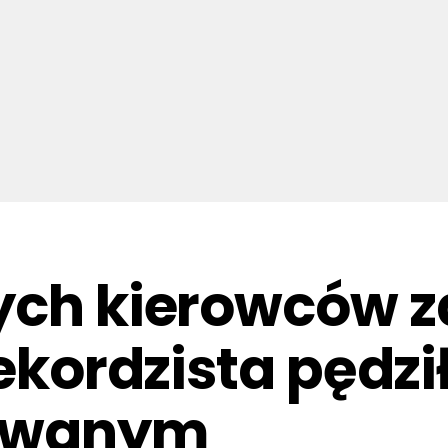
nych kierowców 
Rekordzista pędzi
dowanym