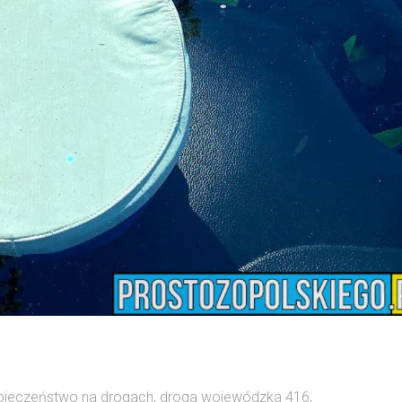
pieczeństwo na drogach
,
droga wojewódzka 416
,