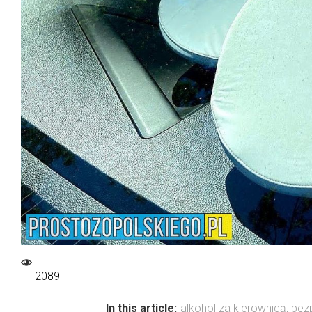
2089
In this article:
alkohol za kierownicą
,
bez