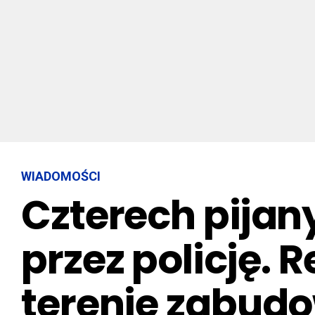
WIADOMOŚCI
Czterech pija
przez policję. 
terenie zabu