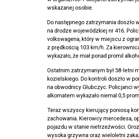
wskazanej osobie.
Do następnego zatrzymania doszło w 
na drodze wojewódzkiej nr 416. Poli
volkswagena, który w miejscu z ogra
z prędkością 103 km/h. Za kierownicą
wykazało, że miał ponad promil alkoh
Ostatnim zatrzymanym był 58-letni 
kozielskiego. Do kontroli doszło w po
na obwodnicy Głubczyc. Policjanci wy
alkomatem wykazało niemal 0,5 promi
Teraz wszyscy kierujący poniosą k
zachowania. Kierowcy mercedesa, op
pojazdu w stanie nietrzeźwości. Grozi
wysoka grzywna oraz wieloletni zaka