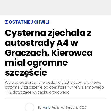
Z OSTATNIEJ CHWILI
Cysterna zjechała z
autostrady A4 w
Graczach. Kierowca
miał ogromne
szczęście
We wtorek 2 grudnia, o godzinie 5:20, służby ratunkowe
otrzymały zgłoszenie od operatora numeru alarmowego
112 dotyczące wypadku drogowego
By
Mario
Published
2 grudnia, 2025