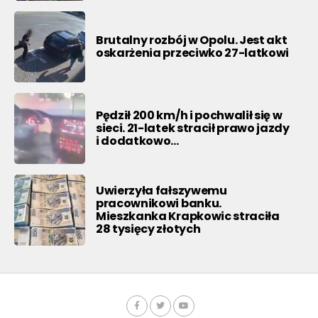
Brutalny rozbój w Opolu. Jest akt
oskarżenia przeciwko 27-latkowi
Pędził 200 km/h i pochwalił się w
sieci. 21-latek stracił prawo jazdy
i dodatkowo…
Uwierzyła fałszywemu
pracownikowi banku.
Mieszkanka Krapkowic straciła
28 tysięcy złotych