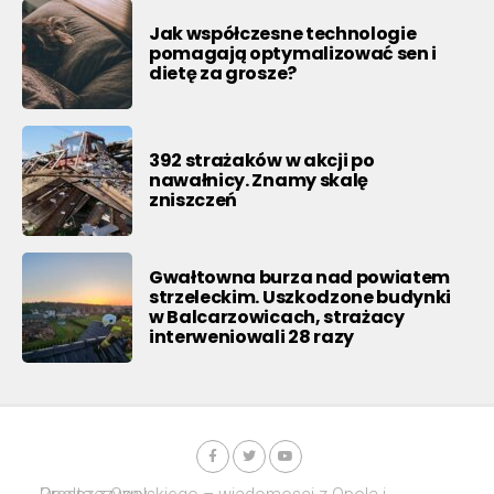
Jak współczesne technologie
pomagają optymalizować sen i
dietę za grosze?
392 strażaków w akcji po
nawałnicy. Znamy skalę
zniszczeń
Gwałtowna burza nad powiatem
strzeleckim. Uszkodzone budynki
w Balcarzowicach, strażacy
interweniowali 28 razy