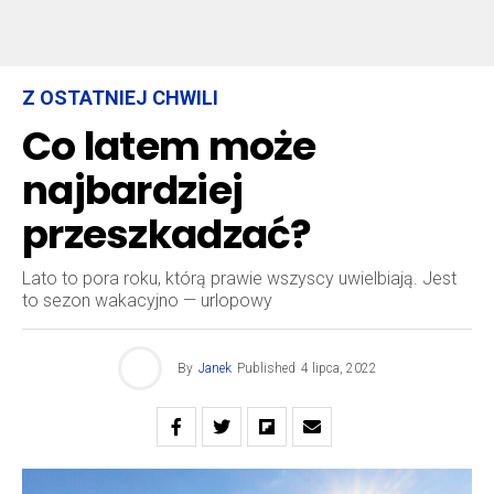
Z OSTATNIEJ CHWILI
Co latem może
najbardziej
przeszkadzać?
Lato to pora roku, którą prawie wszyscy uwielbiają. Jest
to sezon wakacyjno — urlopowy
By
Janek
Published
4 lipca, 2022