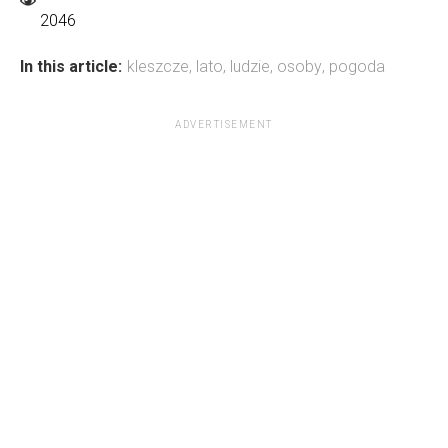
2046
In this article:
kleszcze
,
lato
,
ludzie
,
osoby
,
pogoda
ADVERTISEMENT