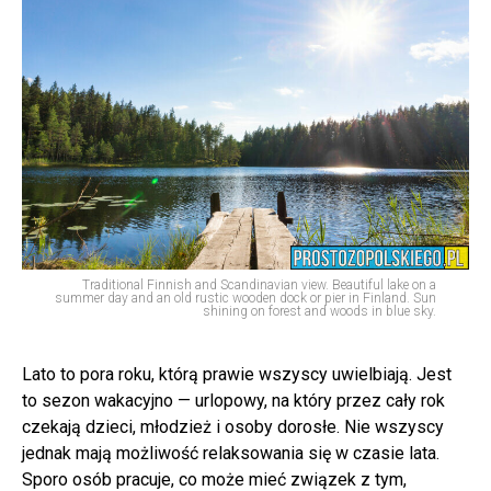
Traditional Finnish and Scandinavian view. Beautiful lake on a
summer day and an old rustic wooden dock or pier in Finland. Sun
shining on forest and woods in blue sky.
Lato to pora roku, którą prawie wszyscy uwielbiają. Jest
to sezon wakacyjno — urlopowy, na który przez cały rok
czekają dzieci, młodzież i osoby dorosłe. Nie wszyscy
jednak mają możliwość relaksowania się w czasie lata.
Sporo osób pracuje, co może mieć związek z tym,