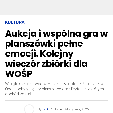
KULTURA
Aukcja i wspólna gra w
planszówki pełne
emocji. Kolejny
wieczór zbiórki dla
WOŚP
W piątek 24 czerwca w Miejskiej Bibliotece Publicznej w
Opolu odbyły się gry planszowe oraz licytacje, z których
dochód został…
By
Jack
Published
24 stycznia, 2025