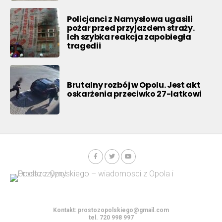
Policjanci z Namysłowa ugasili
pożar przed przyjazdem straży.
Ich szybka reakcja zapobiegła
tragedii
Brutalny rozbój w Opolu. Jest akt
oskarżenia przeciwko 27-latkowi
Kontakt:
prostozopolskiego@gmail.com
tel. 720 998 997