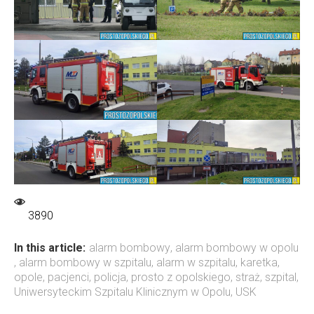
3890
In this article:
alarm bombowy
,
alarm bombowy w opolu
,
alarm bombowy w szpitalu
,
alarm w szpitalu
,
karetka
,
opole
,
pacjenci
,
policja
,
prosto z opolskiego
,
straż
,
szpital
,
Uniwersyteckim Szpitalu Klinicznym w Opolu
,
USK