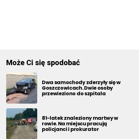
Może Ci się spodobać
Dwa samochody zderzyły się w
Goszczowicach. Dwie osoby
przewieziono do szpitala
81-latek znaleziony martwy w
rowie. Na miejscu pracują
policjanci i prokurator