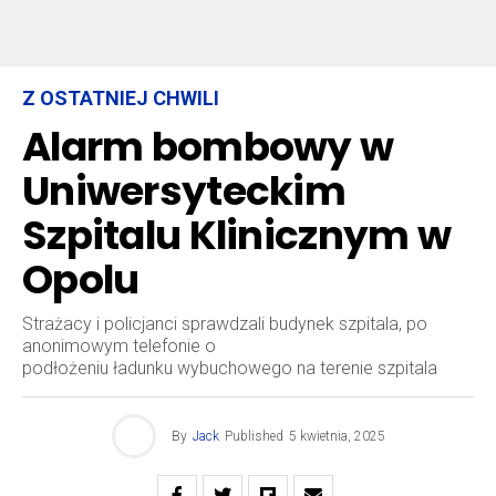
Z OSTATNIEJ CHWILI
Alarm bombowy w
Uniwersyteckim
Szpitalu Klinicznym w
Opolu
Strażacy i policjanci sprawdzali budynek szpitala, po
anonimowym telefonie o
podłożeniu ładunku wybuchowego na terenie szpitala
By
Jack
Published
5 kwietnia, 2025