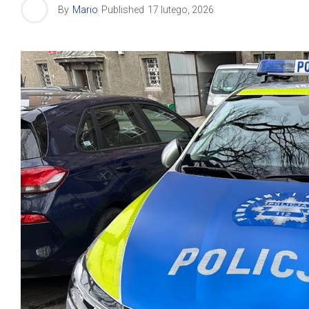
By
Mario
Published
17 lutego, 2026