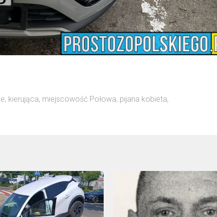
le
,
kierująca
,
miejscowość Połowa
,
pijana kobieta
,