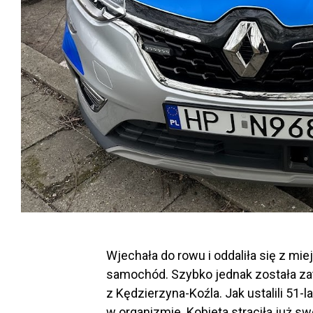
Wjechała do rowu i oddaliła się z mi
samochód. Szybko jednak została za
z Kędzierzyna-Koźla. Jak ustalili 51-l
w organizmie. Kobieta straciła już sw