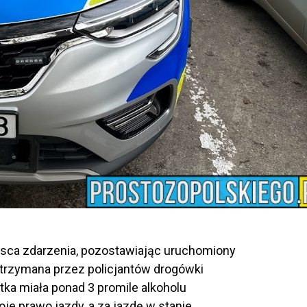
ejsca zdarzenia, pozostawiając uruchomiony
trzymana przez policjantów drogówki
atka miała ponad 3 promile alkoholu
oje prawo jazdy, a za jazdę w stanie