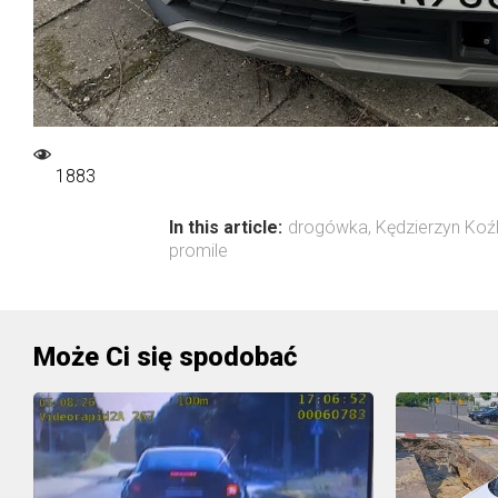
1883
In this article:
drogówka
,
Kędzierzyn Koź
promile
Może Ci się spodobać