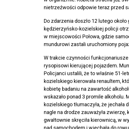
nietrzeźwości odpowie teraz przed są
Do zdarzenia doszło 12 lutego około 
kędzierzyńsko-kozielskiej policji o
w miejscowości Połowa, gdzie samo
mundurowi zastali uruchomiony pojaz
W trakcie czynności funkcjonariusze
rysopisowi kierującej pojazdem. Mun
Policjanci ustalili, że to właśnie 51
kozielskiego kierowała renaultem, kt
kobietę badaniu na zawartość alkoh
wskazało ponad 3 promile alkoholu. 
kozielskiego tłumaczyła, że jechała 
nagle na drodze zauważyła zwierzę, k
gwałtownie skręciła kierownicą, w w
nad samochodem i wjechała do rowu. 