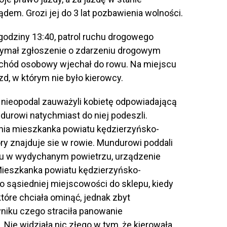
dem. Grozi jej do 3 lat pozbawienia wolności.
godziny 13:40, patrol ruchu drogowego
trzymał zgłoszenie o zdarzeniu drogowym
chód osobowy wjechał do rowu. Na miejscu
d, w którym nie było kierowcy.
 nieopodal zauważyli kobietę odpowiadającą
durowi natychmiast do niej podeszli.
-letnia mieszkanka powiatu kędzierzyńsko-
óry znajduje sie w rowie. Mundurowi poddali
olu w wydychanym powietrzu, urządzenie
Mieszkanka powiatu kędzierzyńsko-
do sąsiedniej miejscowości do sklepu, kiedy
tóre chciała ominąć, jednak zbyt
yniku czego straciła panowanie
Nie widziała nic złego w tym, że kierowała