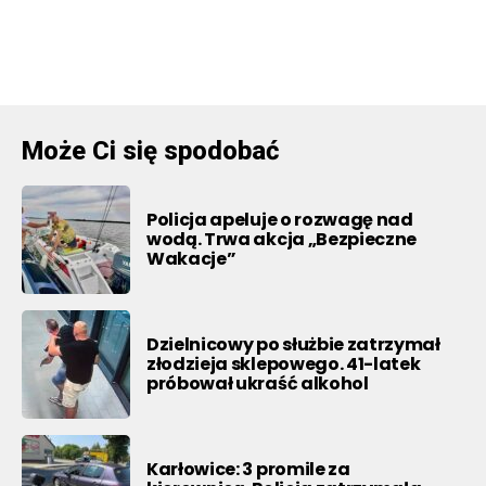
Może Ci się spodobać
Policja apeluje o rozwagę nad
wodą. Trwa akcja „Bezpieczne
Wakacje”
Dzielnicowy po służbie zatrzymał
złodzieja sklepowego. 41-latek
próbował ukraść alkohol
Karłowice: 3 promile za