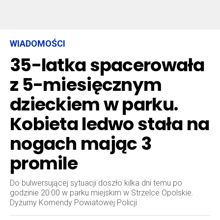
WIADOMOŚCI
35-latka spacerowała
z 5-miesięcznym
dzieckiem w parku.
Kobieta ledwo stała na
nogach mając 3
promile
Do bulwersującej sytuacji doszło kilka dni temu po
godzinie 20:00 w parku miejskim w Strzelce Opolskie.
Dyżurny Komendy Powiatowej Policji