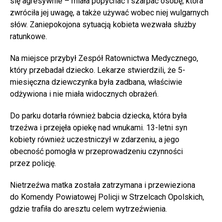
się agresywnie – miała popychać i szarpać osobę, która
zwróciła jej uwagę, a także używać wobec niej wulgarnych
słów. Zaniepokojona sytuacją kobieta wezwała służby
ratunkowe.
Na miejsce przybył Zespół Ratownictwa Medycznego,
który przebadał dziecko. Lekarze stwierdzili, że 5-
miesięczna dziewczynka była zadbana, właściwie
odżywiona i nie miała widocznych obrażeń.
Do parku dotarła również babcia dziecka, która była
trzeźwa i przejęła opiekę nad wnukami. 13-letni syn
kobiety również uczestniczył w zdarzeniu, a jego
obecność pomogła w przeprowadzeniu czynności
przez policję.
Nietrzeźwa matka została zatrzymana i przewieziona
do Komendy Powiatowej Policji w Strzelcach Opolskich,
gdzie trafiła do aresztu celem wytrzeźwienia.