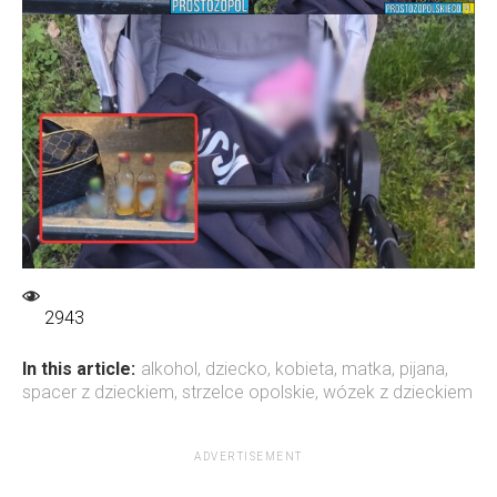
2943
In this article:
alkohol
,
dziecko
,
kobieta
,
matka
,
pijana
,
spacer z dzieckiem
,
strzelce opolskie
,
wózek z dzieckiem
ADVERTISEMENT