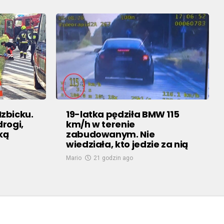
zbicku.
19-latka pędziła BMW 115
rogi,
km/h w terenie
ką
zabudowanym. Nie
wiedziała, kto jedzie za nią
Mario
21 godzin ago