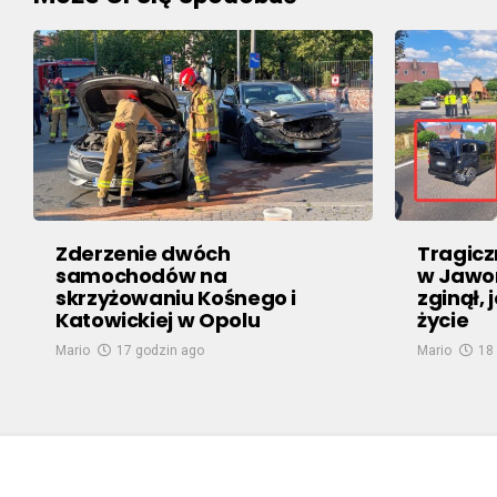
Zderzenie dwóch
Tragic
samochodów na
w Jawor
skrzyżowaniu Kośnego i
zginął,
Katowickiej w Opolu
życie
Mario
17 godzin ago
Mario
18