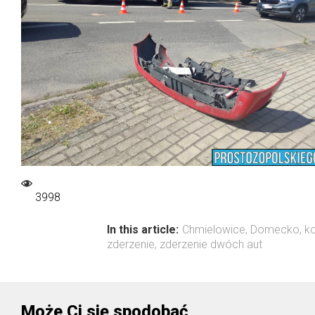
3998
In this article:
Chmielowice
,
Domecko
,
ko
zderzenie
,
zderzenie dwóch aut
Może Ci się spodobać