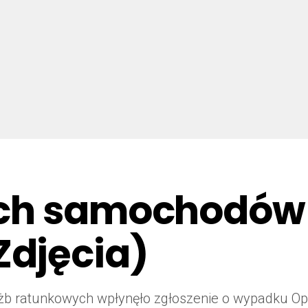
óch samochodów
Zdjęcia)
użb ratunkowych wpłynęło zgłoszenie o wypadku O