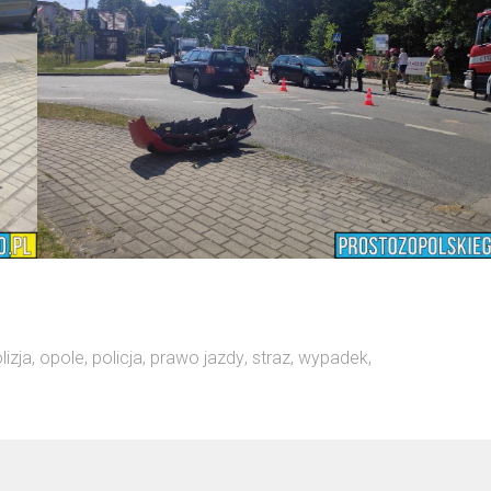
lizja
,
opole
,
policja
,
prawo jazdy
,
straz
,
wypadek
,