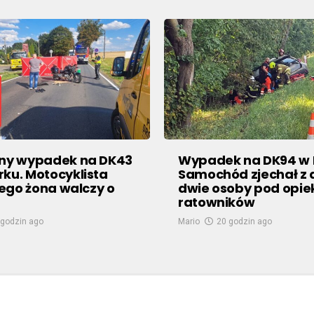
zny wypadek na DK43
Wypadek na DK94 w I
ku. Motocyklista
Samochód zjechał z d
 jego żona walczy o
dwie osoby pod opie
ratowników
 godzin ago
Mario
20 godzin ago