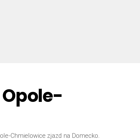
 Opole-
pole-Chmielowice zjazd na Domecko.