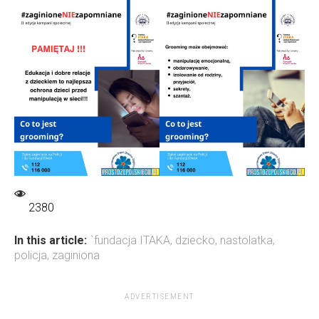
2380
In this article:
`fundacja ITAKA
,
dziecko
,
nastolatka
,
policja
,
zaginiona
ADVERTISEMENT