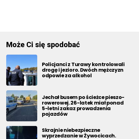
Może Ci się spodobać
Policjanci z Turawy kontrolowali
drogę i jezioro. Dwóch mężczyzn
odpowie za alkohol
Jechał busem po ścieżce pieszo-
rowerowej. 26-latek miał ponad
5-letni zakaz prowadzenia
pojazdów
Skrajnie niebezpieczne
wyprzedzanie w Żywocicach.