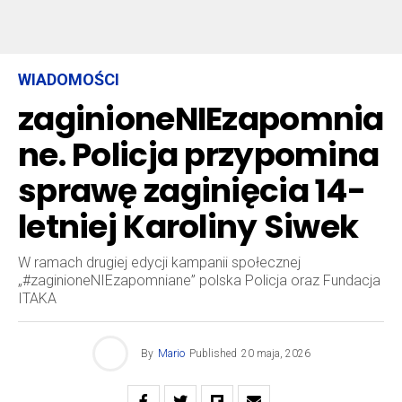
WIADOMOŚCI
zaginioneNIEzapomnia
ne. Policja przypomina
sprawę zaginięcia 14-
letniej Karoliny Siwek
W ramach drugiej edycji kampanii społecznej
„#zaginioneNIEzapomniane” polska Policja oraz Fundacja
ITAKA
By
Mario
Published
20 maja, 2026