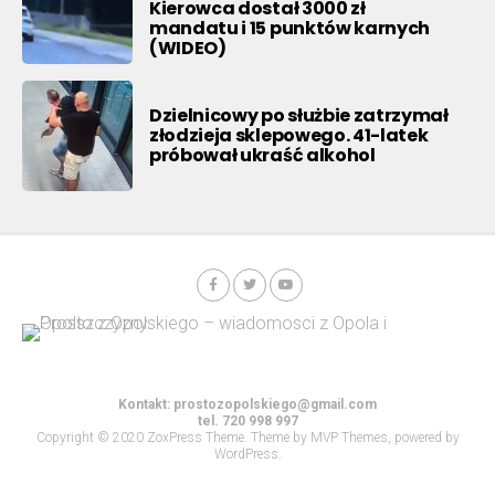
Kierowca dostał 3000 zł
mandatu i 15 punktów karnych
(WIDEO)
Dzielnicowy po służbie zatrzymał
złodzieja sklepowego. 41-latek
próbował ukraść alkohol
Kontakt:
prostozopolskiego@gmail.com
tel. 720 998 997
Copyright © 2020 ZoxPress Theme. Theme by MVP Themes, powered by
WordPress.