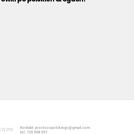
Kontakt:
prostozopolskiego@gmail.com
tel. 720 998 997