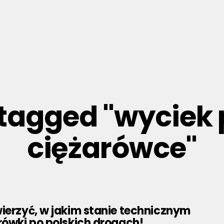
s tagged "wyciek
ciężarówce"
ierzyć, w jakim stanie technicznym
rówki po polskich drogach!