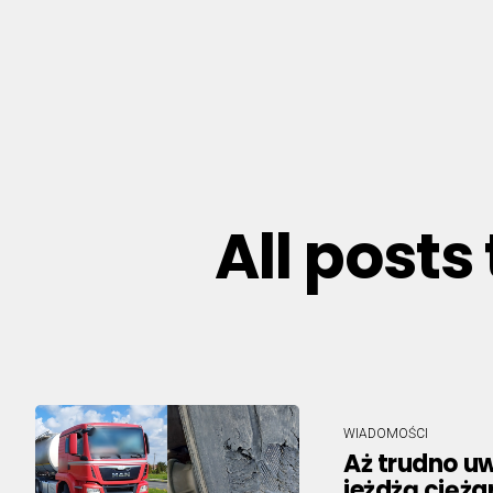
All post
WIADOMOŚCI
Aż trudno uw
jeżdżą cięża