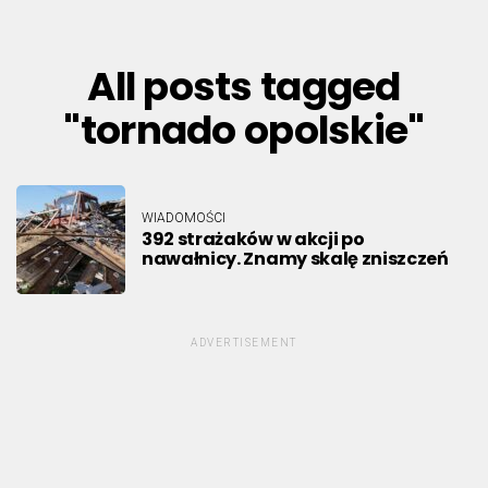
All posts tagged
"tornado opolskie"
WIADOMOŚCI
392 strażaków w akcji po
nawałnicy. Znamy skalę zniszczeń
ADVERTISEMENT