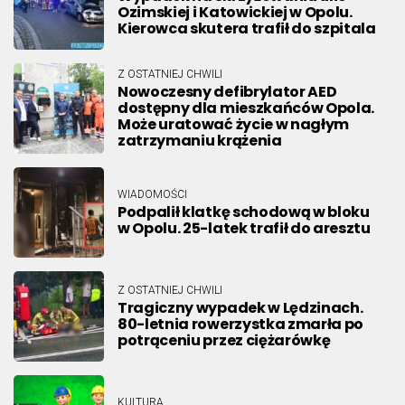
Ozimskiej i Katowickiej w Opolu.
Kierowca skutera trafił do szpitala
Z OSTATNIEJ CHWILI
Nowoczesny defibrylator AED
dostępny dla mieszkańców Opola.
Może uratować życie w nagłym
zatrzymaniu krążenia
WIADOMOŚCI
Podpalił klatkę schodową w bloku
w Opolu. 25-latek trafił do aresztu
Z OSTATNIEJ CHWILI
Tragiczny wypadek w Lędzinach.
80-letnia rowerzystka zmarła po
potrąceniu przez ciężarówkę
KULTURA