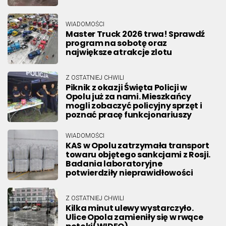
WIADOMOŚCI
Master Truck 2026 trwa! Sprawdź
program na sobotę oraz
największe atrakcje zlotu
Z OSTATNIEJ CHWILI
Piknik z okazji Święta Policji w
Opolu już za nami. Mieszkańcy
mogli zobaczyć policyjny sprzęt i
poznać pracę funkcjonariuszy
WIADOMOŚCI
KAS w Opolu zatrzymała transport
towaru objętego sankcjami z Rosji.
Badania laboratoryjne
potwierdziły nieprawidłowości
Z OSTATNIEJ CHWILI
Kilka minut ulewy wystarczyło.
Ulice Opola zamieniły się w rwące