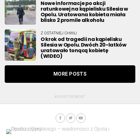
Nowe informacje po akcji
ratunkowej na kąpielisku Silesia w
Opolu. Uratowana kobieta miała
blisko 2 promile alkoholu
Z OSTATNIEJ CHWILI
O krok od tragedii na kąpielisku
Silesia w Opolu. Dwóch 20-latków
uratowało tonącą kobietę
(WIDEO)
MORE POSTS
ADVERTISEMENT