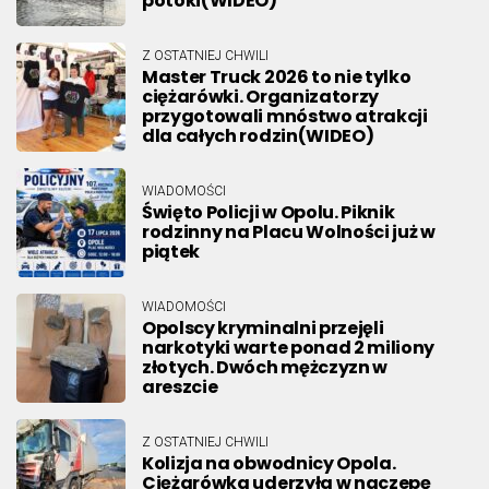
potoki(WIDEO)
Z OSTATNIEJ CHWILI
Master Truck 2026 to nie tylko
ciężarówki. Organizatorzy
przygotowali mnóstwo atrakcji
dla całych rodzin(WIDEO)
WIADOMOŚCI
Święto Policji w Opolu. Piknik
rodzinny na Placu Wolności już w
piątek
WIADOMOŚCI
Opolscy kryminalni przejęli
narkotyki warte ponad 2 miliony
złotych. Dwóch mężczyzn w
areszcie
Z OSTATNIEJ CHWILI
Kolizja na obwodnicy Opola.
Ciężarówka uderzyła w naczepę