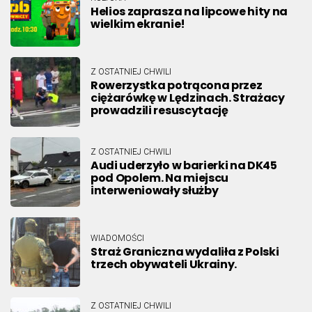
Helios zaprasza na lipcowe hity na
wielkim ekranie!
Z OSTATNIEJ CHWILI
Rowerzystka potrącona przez
ciężarówkę w Lędzinach. Strażacy
prowadzili resuscytację
Z OSTATNIEJ CHWILI
Audi uderzyło w barierki na DK45
pod Opolem. Na miejscu
interweniowały służby
WIADOMOŚCI
Straż Graniczna wydaliła z Polski
trzech obywateli Ukrainy.
Z OSTATNIEJ CHWILI