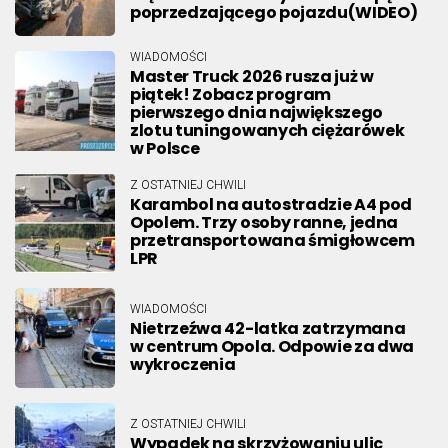
poprzedzającego pojazdu(WIDEO)
WIADOMOŚCI
Master Truck 2026 rusza już w
piątek! Zobacz program
pierwszego dnia największego
zlotu tuningowanych ciężarówek
w Polsce
Z OSTATNIEJ CHWILI
Karambol na autostradzie A4 pod
Opolem. Trzy osoby ranne, jedna
przetransportowana śmigłowcem
LPR
WIADOMOŚCI
Nietrzeźwa 42-latka zatrzymana
w centrum Opola. Odpowie za dwa
wykroczenia
Z OSTATNIEJ CHWILI
Wypadek na skrzyżowaniu ulic